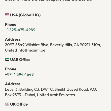
USA (Global HQ)
Phone
+1 825-475-4989
Address
2097, 8549 Wilshire Blvd, Beverly Hills, CA 90211-3104,
United info@nexintl.ae
UAE Office
Phone
+
971 4 594 4649
Address
Level 3, Building C3, DWTC, Sheikh Zayed Road, P.O.
Box 9573 – Dubai, United Arab Emirates
UK Office