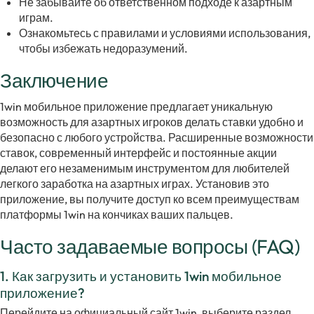
Не забывайте об ответственном подходе к азартным
играм.
Ознакомьтесь с правилами и условиями использования,
чтобы избежать недоразумений.
Заключение
1win мобильное приложение предлагает уникальную
возможность для азартных игроков делать ставки удобно и
безопасно с любого устройства. Расширенные возможности
ставок, современный интерфейс и постоянные акции
делают его незаменимым инструментом для любителей
легкого заработка на азартных играх. Установив это
приложение, вы получите доступ ко всем преимуществам
платформы 1win на кончиках ваших пальцев.
Часто задаваемые вопросы (FAQ)
1. Как загрузить и установить 1win мобильное
приложение?
Перейдите на официальный сайт 1win, выберите раздел