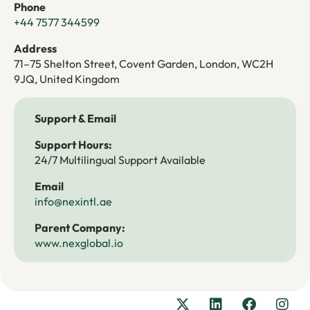
Phone
+44 7577 344599
Address
71–75 Shelton Street, Covent Garden, London, WC2H
9JQ, United Kingdom
Support & Email
Support Hours:
24/7 Multilingual Support Available
Email
info@nexintl.ae
Parent Company:
www.nexglobal.io