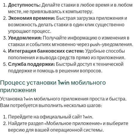
Доступность:
Делайте ставки в любое время и в любом
месте, не привязываясь к компьютеру.
Экономия времени:
Быстрая загрузка приложения и
возможность делать ставки в один клик существенно
упрощают процесс.
Уведомления:
Получайте информацию о изменения в
ставках и событиях мгновенно через push-уведомления.
Интеграция банковских систем:
Удобные способы
пополнения и вывода средств прямо из приложения.
Служба поддержки:
Быстрый доступ к технической
поддержке и помощь в решении вопросов.
Процесс установки 1win мобильного
приложения
Установка 1win мобильного приложения проста и быстра.
Вам потребуется выполнить несколько шагов:
Перейдите на официальный сайт 1win.
Найдите раздел «Мобильное приложение» и выберите
версию для вашей операционной системы.