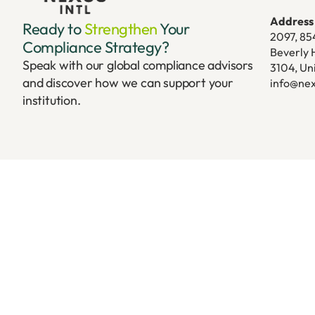
Address
Ready to
Strengthen
Your
2097, 85
Compliance Strategy?
Beverly H
Speak with our global compliance advisors
Privacy Policy
3104, Un
and discover how we can support your
info@nex
institution.
Home Page
Who we are
© 2025 Nexus Intl. All Rights Reserved