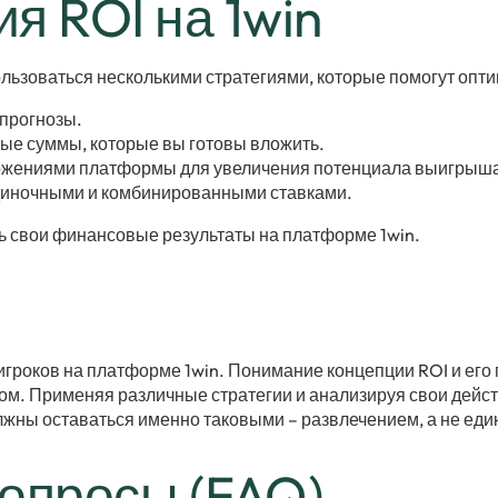
я ROI на 1win
льзоваться несколькими стратегиями, которые помогут опти
 прогнозы.
ые суммы, которые вы готовы вложить.
ложениями платформы для увеличения потенциала выигрыш
одиночными и комбинированными ставками.
ь свои финансовые результаты на платформе 1win.
 игроков на платформе 1win. Понимание концепции ROI и ег
ом. Применяя различные стратегии и анализируя свои дейст
лжны оставаться именно таковыми – развлечением, а не ед
опросы (FAQ)