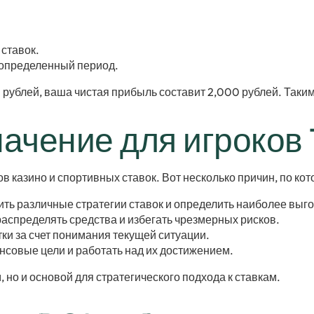
ставок.
 определенный период.
рублей, ваша чистая прибыль составит 2,000 рублей. Таким 
ачение для игроков 
 казино и спортивных ставок. Вот несколько причин, по кот
ть различные стратегии ставок и определить наиболее выг
аспределять средства и избегать чрезмерных рисков.
ки за счет понимания текущей ситуации.
нсовые цели и работать над их достижением.
 но и основой для стратегического подхода к ставкам.