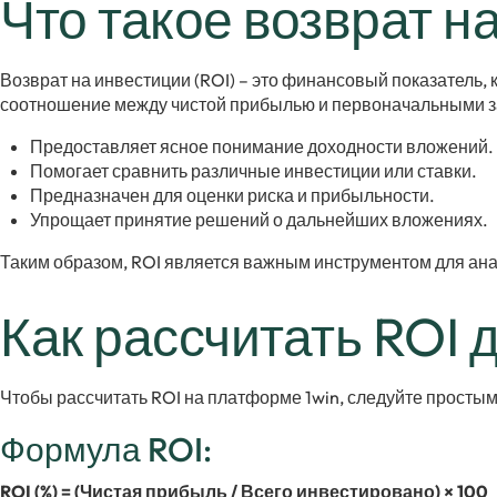
Что такое возврат н
Возврат на инвестиции (ROI) – это финансовый показатель,
соотношение между чистой прибылью и первоначальными за
Предоставляет ясное понимание доходности вложений.
Помогает сравнить различные инвестиции или ставки.
Предназначен для оценки риска и прибыльности.
Упрощает принятие решений о дальнейших вложениях.
Таким образом, ROI является важным инструментом для ана
Как рассчитать ROI д
Чтобы рассчитать ROI на платформе 1win, следуйте просты
Формула ROI:
ROI (%) = (Чистая прибыль / Всего инвестировано) × 100