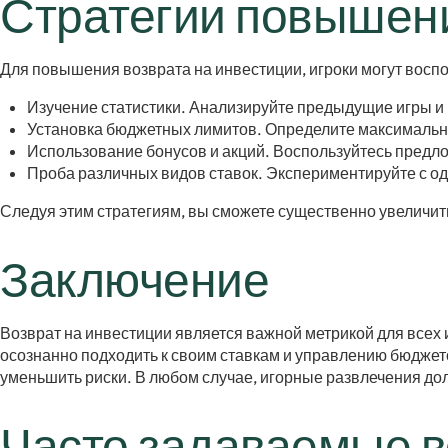
Стратегии повышени
Для повышения возврата на инвестиции, игроки могут воспо
Изучение статистики. Анализируйте предыдущие игры и
Установка бюджетных лимитов. Определите максимальн
Использование бонусов и акций. Воспользуйтесь пред
Проба различных видов ставок. Экспериментируйте с 
Следуя этим стратегиям, вы сможете существенно увеличит
Заключение
Возврат на инвестиции является важной метрикой для всех
осознанно подходить к своим ставкам и управлению бюджет
уменьшить риски. В любом случае, игорные развлечения до
Часто задаваемые в