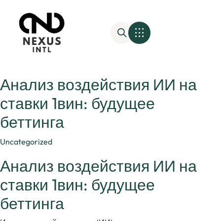
Анализ воздействия ИИ на
ставки 1вин: будущее
беттинга
Category
Uncategorized
Анализ воздействия ИИ на
ставки 1вин: будущее
беттинга