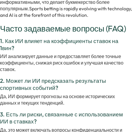
информативными, что делает букмекерство более
популярным.Sports betting is rapidly evolving with technology,
and AI is at the forefront of this revolution.
Часто задаваемые вопросы (FAQ)
1. Как ИИ влияет на коэффициенты ставок на
1вин?
ИИ анализирует данные и предоставляет более точные
коэффициенты, снижая риск ошибок и улучшая качество
ставок.
2. Может ли ИИ предсказать результаты
спортивных событий?
Да, ИИ формирует прогнозы на основе исторических
данных и текущих тенденций.
3. Есть ли риски, связанные с использованием
ИИ в ставках?
Да, это может включать вопросы конфиденциальности и