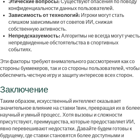
Этические вопросы:
Существуют опасения по поводу
конфиденциальности данных пользователей.
Зависимость от технологий:
Игроки могут стать
слишком зависимыми от советов ИИ, снижая
собственную активность.
Непредсказуемость:
Алгоритмы не всегда могут учесть
непредвиденные обстоятельства в спортивных
событиях.
Эти факторы требуют внимательного рассмотрения как со
стороны букмекеров, так и со стороны пользователей, чтобы
обеспечить честную игру и защиту интересов всех сторон.
Заключение
Таким образом, искусственный интеллект оказывает
значительное влияние на ставки 1вин, превращая их в более
научный и умный процесс. Хотя вызовы и сложности
присутствуют, преимущества, которые предоставляет ИИ,
явно перевешивают недостатки. Давайте будем готовы к
будущему, где ставки становятся более доступными и