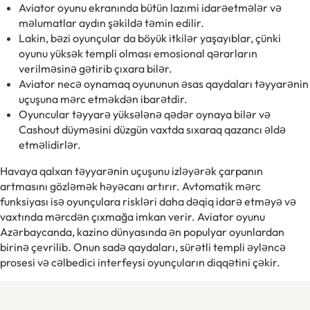
Aviator oyunu ekranında bütün lazımi idarəetmələr və
məlumatlar aydın şəkildə təmin edilir.
Lakin, bəzi oyunçular da böyük itkilər yaşayıblar, çünki
oyunu yüksək templi olması emosional qərarların
verilməsinə gətirib çıxara bilər.
Aviator necə oynamaq oyununun əsas qaydaları təyyarənin
uçuşuna mərc etməkdən ibarətdir.
Oyuncular təyyarə yüksələnə qədər oynaya bilər və
Cashout düyməsini düzgün vaxtda sıxaraq qazancı əldə
etməlidirlər.
Havaya qalxan təyyarənin uçuşunu izləyərək çarpanın
artmasını gözləmək həyəcanı artırır. Avtomatik mərc
funksiyası isə oyunçulara riskləri daha dəqiq idarə etməyə və
vaxtında mərcdən çıxmağa imkan verir. Aviator oyunu
Azərbaycanda, kazino dünyasında ən populyar oyunlardan
birinə çevrilib. Onun sadə qaydaları, sürətli templi əyləncə
prosesi və cəlbedici interfeysi oyunçuların diqqətini çəkir.