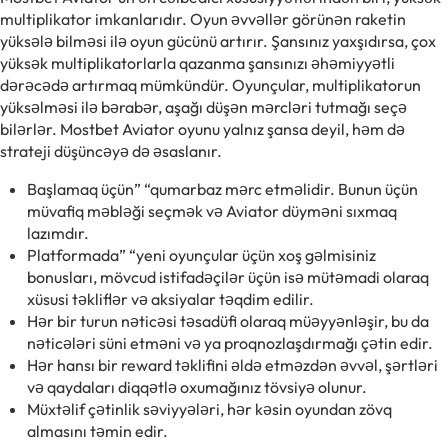
multiplikator imkanlarıdır. Oyun əvvəllər görünən raketin
yüksələ bilməsi ilə oyun gücünü artırır. Şansınız yaxşıdırsa, çox
yüksək multiplikatorlarla qazanma şansınızı əhəmiyyətli
dərəcədə artırmaq mümkündür. Oyunçular, multiplikatorun
yüksəlməsi ilə bərabər, aşağı düşən mərcləri tutmağı seçə
bilərlər. Mostbet Aviator oyunu yalnız şansa deyil, həm də
strateji düşüncəyə də əsaslanır.
Başlamaq üçün” “qumarbaz mərc etməlidir. Bunun üçün
müvafiq məbləği seçmək və Aviator düyməni sıxmaq
lazımdır.
Platformada” “yeni oyunçular üçün xoş gəlmisiniz
bonusları, mövcud istifadəçilər üçün isə mütəmadi olaraq
xüsusi təkliflər və aksiyalar təqdim edilir.
Hər bir turun nəticəsi təsadüfi olaraq müəyyənləşir, bu da
nəticələri süni etməni və ya proqnozlaşdırmağı çətin edir.
Hər hansı bir reward təklifini əldə etməzdən əvvəl, şərtləri
və qaydaları diqqətlə oxumağınız tövsiyə olunur.
Müxtəlif çətinlik səviyyələri, hər kəsin oyundan zövq
almasını təmin edir.