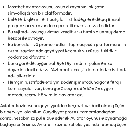
Mostbet Aviator oyunu, oyun dizaynının inkişafını
simvollaşdıran bir platformadır.
Belə tətbiqlərin tərtibatçıları istifadəçilərə dəqiq əmsal
proqnozları və oyundan qarantili mənfəət vəd edirlər.
Bu rejimdə, oyunçu virtual kreditlərlə təmin olunmuş demo
hesabı ilə oynayır.
Bu bonusları və promo kodları tapmaq üçün platformaların
rəsmi saytlarında qeydiyyat keçmək və xüsusi təklifləri
yoxlamaq kifayətdir.
Buna görə də, uyğun sahəyə təyin edilmiş olan əmsal
dəyərini daxil edə və “Avtomatik çıxış” xidmətindən istifadə
edə bilərsiniz.
Həmçinin, istifadə etdiyiniz ödəniş metoduna görə fərqli
komissiyalar var, buna görə seçim edərkən ən uyğun
metodu seçmək önəmlidir aviator az.
Aviator kazinosuna qeydiyyatdan keçmək və daxil olmaq üçün
bir neçə yol ola bilər. Qeydiyyat prosesi tamamlandıqdan
sonra, hesabınıza pul əlavə edərək Aviator oyunu ilə oynamağa
başlaya bilərsiniz. Aviatori kazino kolleksiyasında tapmaq üçün,