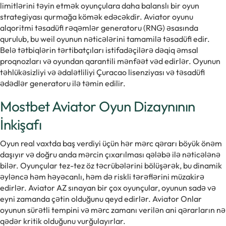
limitlərini təyin etmək oyunçulara daha balanslı bir oyun
strategiyası qurmağa kömək edəcəkdir. Aviator oyunu
alqoritmi təsadüfi rəqəmlər generatoru (RNG) əsasında
qurulub, bu weil oyunun nəticələrini tamamilə təsadüfi edir.
Belə tətbiqlərin tərtibatçıları istifadəçilərə dəqiq əmsal
proqnozları və oyundan qarantili mənfəət vəd edirlər. Oyunun
təhlükəsizliyi və ədalətliliyi Çuracao lisenziyası və təsadüfi
ədədlər generatoru ilə təmin edilir.
Mostbet Aviator Oyun Dizaynının
İnkişafı
Oyun real vaxtda baş verdiyi üçün hər mərc qərarı böyük önəm
daşıyır və doğru anda mərcin çıxarılması qələbə ilə nəticələnə
bilər. Oyunçular tez-tez öz təcrübələrini bölüşərək, bu dinamik
əyləncə həm həyəcanlı, həm də riskli tərəflərini müzakirə
edirlər. Aviator AZ sınayan bir çox oyunçular, oyunun sadə və
eyni zamanda çətin olduğunu qeyd edirlər. Aviator Onlar
oyunun sürətli tempini və mərc zamanı verilən ani qərarların nə
qədər kritik olduğunu vurğulayırlar.