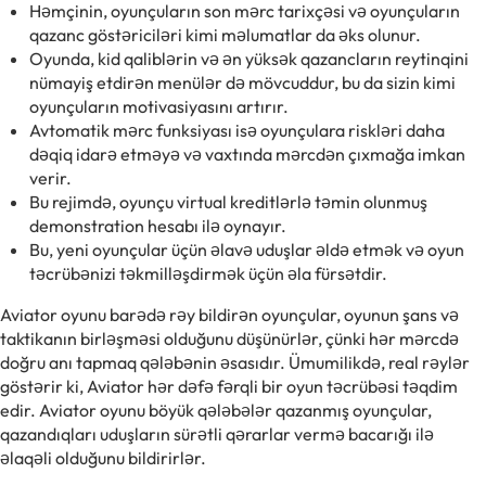
Həmçinin, oyunçuların son mərc tarixçəsi və oyunçuların
qazanc göstəriciləri kimi məlumatlar da əks olunur.
Oyunda, kid qaliblərin və ən yüksək qazancların reytinqini
nümayiş etdirən menülər də mövcuddur, bu da sizin kimi
oyunçuların motivasiyasını artırır.
Avtomatik mərc funksiyası isə oyunçulara riskləri daha
dəqiq idarə etməyə və vaxtında mərcdən çıxmağa imkan
verir.
Bu rejimdə, oyunçu virtual kreditlərlə təmin olunmuş
demonstration hesabı ilə oynayır.
Bu, yeni oyunçular üçün əlavə uduşlar əldə etmək və oyun
təcrübənizi təkmilləşdirmək üçün əla fürsətdir.
Aviator oyunu barədə rəy bildirən oyunçular, oyunun şans və
taktikanın birləşməsi olduğunu düşünürlər, çünki hər mərcdə
doğru anı tapmaq qələbənin əsasıdır. Ümumilikdə, real rəylər
göstərir ki, Aviator hər dəfə fərqli bir oyun təcrübəsi təqdim
edir. Aviator oyunu böyük qələbələr qazanmış oyunçular,
qazandıqları uduşların sürətli qərarlar vermə bacarığı ilə
əlaqəli olduğunu bildirirlər.