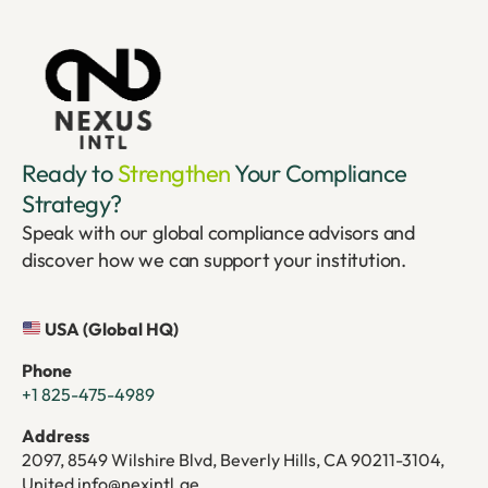
Ready to
Strengthen
Your Compliance
Strategy?
Speak with our global compliance advisors and
discover how we can support your institution.
USA (Global HQ)
Phone
+1 825-475-4989
Address
2097, 8549 Wilshire Blvd, Beverly Hills, CA 90211-3104,
United info@nexintl.ae