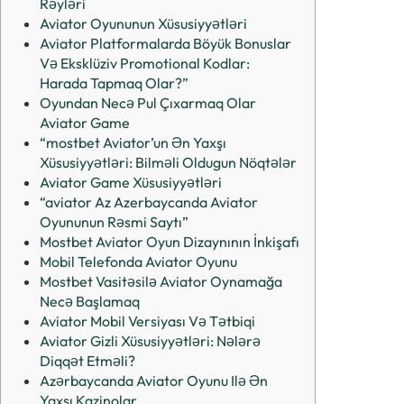
Rəyləri
Aviator Oyununun Xüsusiyyətləri
Aviator Platformalarda Böyük Bonuslar
Və Eksklüziv Promotional Kodlar:
Harada Tapmaq Olar?”
Oyundan Necə Pul Çıxarmaq Olar
Aviator Game
“mostbet Aviator’un Ən Yaxşı
Xüsusiyyətləri: Bilməli Oldugun Nöqtələr
Aviator Game Xüsusiyyətləri
“aviator Az Azerbaycanda Aviator
Oyununun Rəsmi Saytı”
Mostbet Aviator Oyun Dizaynının İnkişafı
Mobil Telefonda Aviator Oyunu
Mostbet Vasitəsilə Aviator Oynamağa
Necə Başlamaq
Aviator Mobil Versiyası Və Tətbiqi
Aviator Gizli Xüsusiyyətləri: Nələrə
Diqqət Etməli?
Azərbaycanda Aviator Oyunu Ilə Ən
Yaxşı Kazinolar