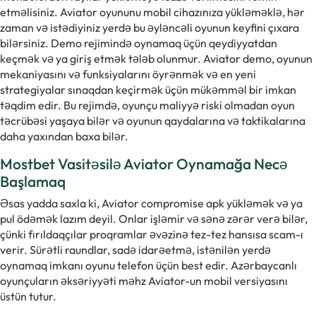
etməlisiniz. Aviator oyununu mobil cihazınıza yükləməklə, hər
zaman və istədiyiniz yerdə bu əyləncəli oyunun keyfini çıxara
bilərsiniz. Demo rejimində oynamaq üçün qeydiyyatdan
keçmək və ya giriş etmək tələb olunmur. Aviator demo, oyunun
mekaniyasını və funksiyalarını öyrənmək və en yeni
strategiyalar sınaqdan keçirmək üçün mükəmməl bir imkan
təqdim edir. Bu rejimdə, oyunçu maliyyə riski olmadan oyun
təcrübəsi yaşaya bilər və oyunun qaydalarına və taktikalarına
daha yaxından baxa bilər.
Mostbet Vasitəsilə Aviator Oynamağa Necə
Başlamaq
Əsas yadda saxla ki, Aviator compromise apk yükləmək və ya
pul ödəmək lazım deyil. Onlar işləmir və sənə zərər verə bilər,
çünki fırıldaqçılar proqramlar əvəzinə tez-tez hansısa scam-ı
verir. Sürətli raundlar, sadə idarəetmə, istənilən yerdə
oynamaq imkanı oyunu telefon üçün best edir. Azərbaycanlı
oyunçuların əksəriyyəti məhz Aviator-un mobil versiyasını
üstün tutur.