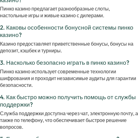
Пинко казино предлагает разнообразные слоты,
настольные игры и живые казино с дилерами.
2. Каковы особенности бонусной системы пинко
казино?
Казино предоставляет приветственные бонусы, бонусы на
депозит, кэшбек и турниры.
3. Насколько безопасно играть в пинко казино?
Пинко казино использует современные технологии
шифрования и проходит независимые аудиты для гарантии
безопасности.
4. Как быстро можно получить помощь от службы
поддержки?
Служба поддержки доступна через чат, электронную почту, а
также по телефону, что обеспечивает быстрое решение
вопросов.