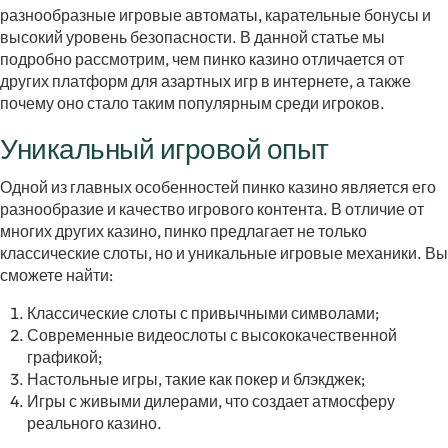
разнообразные игровые автоматы, карательные бонусы и
высокий уровень безопасности. В данной статье мы
подробно рассмотрим, чем пинко казино отличается от
других платформ для азартных игр в интернете, а также
почему оно стало таким популярным среди игроков.
Уникальный игровой опыт
Одной из главных особенностей пинко казино является его
разнообразие и качество игрового контента. В отличие от
многих других казино, пинко предлагает не только
классические слоты, но и уникальные игровые механики. Вы
сможете найти:
Классические слоты с привычными символами;
Современные видеослоты с высококачественной
графикой;
Настольные игры, такие как покер и блэкджек;
Игры с живыми дилерами, что создает атмосферу
реального казино.