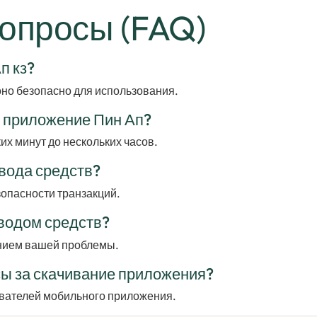
опросы (FAQ)
п кз?
оно безопасно для использования.
ез приложение Пин Ап?
их минут до нескольких часов.
вода средств?
зопасности транзакций.
ыводом средств?
анием вашей проблемы.
сы за скачивание приложения?
зователей мобильного приложения.