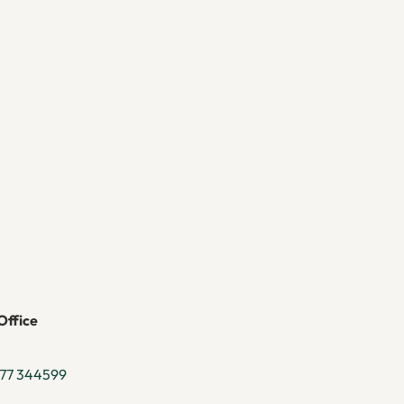
Office
77 344599