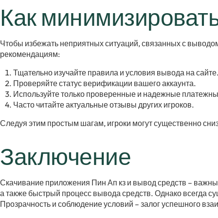
Как минимизировать
Чтобы избежать неприятных ситуаций, связанных с выводом
рекомендациям:
Тщательно изучайте правила и условия вывода на сайте
Проверяйте статус верификации вашего аккаунта.
Используйте только проверенные и надежные платежны
Часто читайте актуальные отзывы других игроков.
Следуя этим простым шагам, игроки могут существенно сни
Заключение
Скачивание приложения Пин Ап кз и вывод средств – важны
а также быстрый процесс вывода средств. Однако всегда су
Прозрачность и соблюдение условий – залог успешного вза