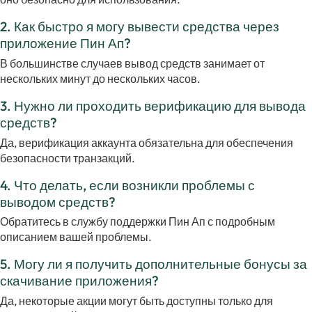
2. Как быстро я могу вывести средства через
приложение Пин Ап?
В большинстве случаев вывод средств занимает от
нескольких минут до нескольких часов.
3. Нужно ли проходить верификацию для вывода
средств?
Да, верификация аккаунта обязательна для обеспечения
безопасности транзакций.
4. Что делать, если возникли проблемы с
выводом средств?
Обратитесь в службу поддержки Пин Ап с подробным
описанием вашей проблемы.
5. Могу ли я получить дополнительные бонусы за
скачивание приложения?
Да, некоторые акции могут быть доступны только для