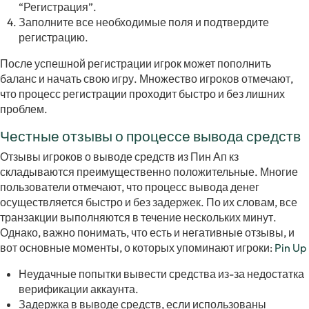
“Регистрация”.
Заполните все необходимые поля и подтвердите
регистрацию.
После успешной регистрации игрок может пополнить
баланс и начать свою игру. Множество игроков отмечают,
что процесс регистрации проходит быстро и без лишних
проблем.
Честные отзывы о процессе вывода средств
Отзывы игроков о выводе средств из Пин Ап кз
складываются преимущественно положительные. Многие
пользователи отмечают, что процесс вывода денег
осуществляется быстро и без задержек. По их словам, все
транзакции выполняются в течение нескольких минут.
Однако, важно понимать, что есть и негативные отзывы, и
вот основные моменты, о которых упоминают игроки:
Pin Up
Неудачные попытки вывести средства из-за недостатка
верификации аккаунта.
Задержка в выводе средств, если использованы