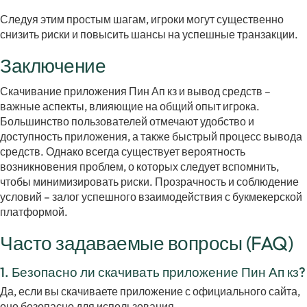
Следуя этим простым шагам, игроки могут существенно
снизить риски и повысить шансы на успешные транзакции.
Заключение
Скачивание приложения Пин Ап кз и вывод средств –
важные аспекты, влияющие на общий опыт игрока.
Большинство пользователей отмечают удобство и
доступность приложения, а также быстрый процесс вывода
средств. Однако всегда существует вероятность
возникновения проблем, о которых следует вспомнить,
чтобы минимизировать риски. Прозрачность и соблюдение
условий – залог успешного взаимодействия с букмекерской
платформой.
Часто задаваемые вопросы (FAQ)
1. Безопасно ли скачивать приложение Пин Ап кз?
Да, если вы скачиваете приложение с официального сайта,
оно безопасно для использования.