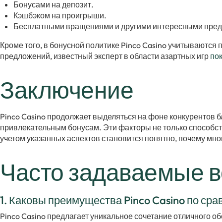
Бонусами на депозит.
Кэшбэком на проигрыши.
Бесплатными вращениями и другими интересными пре
Кроме того, в бонусной политике Pinco Casino учитываются
предложений, известный эксперт в области азартных игр
по
Заключение
Pinco Casino продолжает выделяться на фоне конкурентов 
привлекательным бонусам. Эти факторы не только способст
учетом указанных аспектов становится понятно, почему мно
Часто задаваемые 
1. Каковы преимущества Pinco Casino по ср
Pinco Casino предлагает уникальное сочетание отличного о