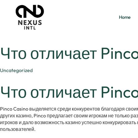
Home
Что отличает Pinco
Category
Uncategorized
Что отличает Pinco
Pinco Casino выделяется среди конкурентов благодаря сво
других казино, Pinco предлагает своим игрокам не только р
игроков и дало возможность казино успешно конкурировать 
пользователей.