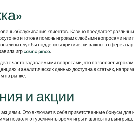
ка»
овень обслуживания клиентов. Казино предлагает различные
суточно и готова помочь игрокам с любыми вопросами или 
онализм службы поддержки критически важны в сфере азартн
равила игр
casino pinco
.
аздел с часто задаваемыми вопросами, что позволяет игрок
циях и аналитических данных доступна в статьях, наприме
ям на рынке.
ия и акции
 акциями. Это включает в себя приветственные бонусы для 
ммы позволяют увеличить время игры и шансы на выигрыш, 