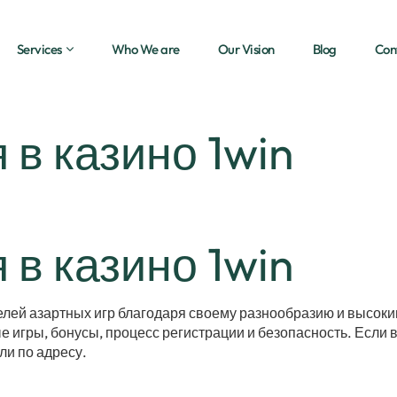
Services
Who We are
Our Vision
Blog
Con
 в казино 1win
 в казино 1win
елей азартных игр благодаря своему разнообразию и высоки
ые игры, бонусы, процесс регистрации и безопасность. Если
ли по адресу.