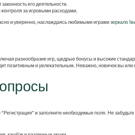
т законность его деятельности.
 контроля за игровыми расходами.
пасно и уверенно, наслаждаясь любимыми играми
зеркало 1в
ключая разнообразие игр, щедрые бонусы и высокие станда
дет позитивным и увлекательным. Неважно, новичок вы или о
вопросы
е “Регистрация” и заполните необходимые поля. Не забудьте
ия, кэшбэк и различные акции.