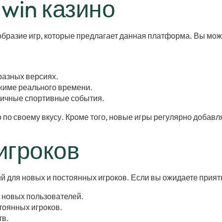
1win казино
бразие игр, которые предлагает данная платформа. Вы може
 разных версиях.
ежиме реального времени.
зличные спортивные события.
по своему вкусу. Кроме того, новые игры регулярно добавля
игроков
ий для новых и постоянных игроков. Если вы ожидаете прият
 новых пользователей.
тоянных игроков.
тв.