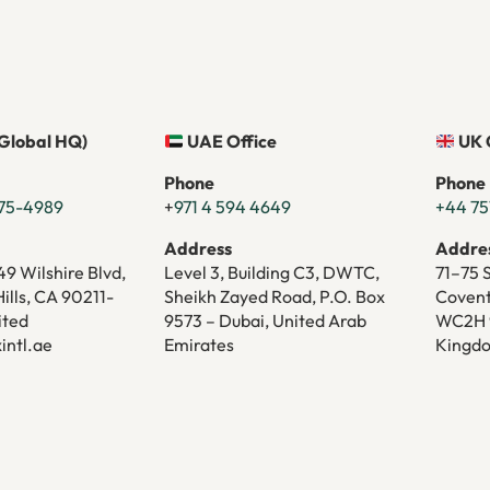
Global HQ)
UAE Office
UK 
Phone
Phone
475-4989
+
971 4 594 4649
+44 75
Address
Addre
49 Wilshire Blvd,
Level 3, Building C3, DWTC,
71–75 S
ills, CA 90211-
Sheikh Zayed Road, P.O. Box
Covent
ited
9573 – Dubai, United Arab
WC2H 
intl.ae
Emirates
Kingd
Terms & Conditions
Social Responsibil