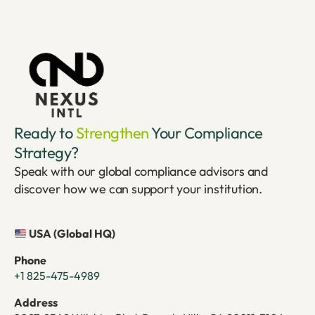
Ready to
Strengthen
Your Compliance
Strategy?
Speak with our global compliance advisors and
discover how we can support your institution.
USA (Global HQ)
Phone
+1 825-475-4989
Address