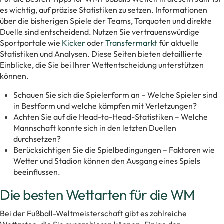
es wichtig, auf präzise Statistiken zu setzen. Informationen
über die bisherigen Spiele der Teams, Torquoten und direkte
Duelle sind entscheidend. Nutzen Sie vertrauenswürdige
Sportportale wie
Kicker
oder
Transfermarkt
für aktuelle
Statistiken und Analysen. Diese Seiten bieten detaillierte
Einblicke, die Sie bei Ihrer Wettentscheidung unterstützen
können.
Schauen Sie sich die Spielerform an – Welche Spieler sind
in Bestform und welche kämpfen mit Verletzungen?
Achten Sie auf die Head-to-Head-Statistiken – Welche
Mannschaft konnte sich in den letzten Duellen
durchsetzen?
Berücksichtigen Sie die Spielbedingungen – Faktoren wie
Wetter und Stadion können den Ausgang eines Spiels
beeinflussen.
Die besten Wettarten für die WM
Bei der Fußball-Weltmeisterschaft gibt es zahlreiche