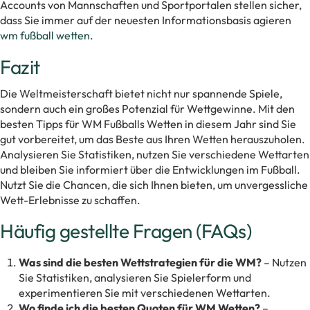
Accounts von Mannschaften und Sportportalen stellen sicher,
dass Sie immer auf der neuesten Informationsbasis agieren
wm fußball wetten
.
Fazit
Die Weltmeisterschaft bietet nicht nur spannende Spiele,
sondern auch ein großes Potenzial für Wettgewinne. Mit den
besten Tipps für WM Fußballs Wetten in diesem Jahr sind Sie
gut vorbereitet, um das Beste aus Ihren Wetten herauszuholen.
Analysieren Sie Statistiken, nutzen Sie verschiedene Wettarten
und bleiben Sie informiert über die Entwicklungen im Fußball.
Nutzt Sie die Chancen, die sich Ihnen bieten, um unvergessliche
Wett-Erlebnisse zu schaffen.
Häufig gestellte Fragen (FAQs)
Was sind die besten Wettstrategien für die WM?
– Nutzen
Sie Statistiken, analysieren Sie Spielerform und
experimentieren Sie mit verschiedenen Wettarten.
Wo finde ich die besten Quoten für WM Wetten?
–