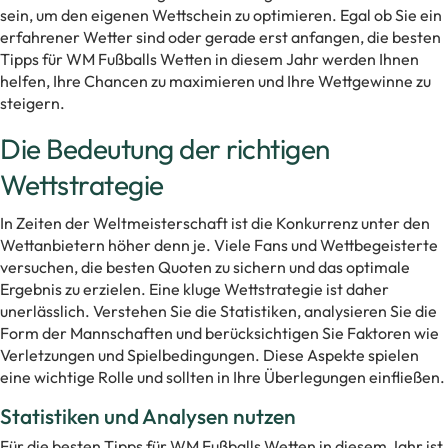
sein, um den eigenen Wettschein zu optimieren. Egal ob Sie ein
erfahrener Wetter sind oder gerade erst anfangen, die besten
Tipps für WM Fußballs Wetten in diesem Jahr werden Ihnen
helfen, Ihre Chancen zu maximieren und Ihre Wettgewinne zu
steigern.
Die Bedeutung der richtigen
Wettstrategie
In Zeiten der Weltmeisterschaft ist die Konkurrenz unter den
Wettanbietern höher denn je. Viele Fans und Wettbegeisterte
versuchen, die besten Quoten zu sichern und das optimale
Ergebnis zu erzielen. Eine kluge Wettstrategie ist daher
unerlässlich. Verstehen Sie die Statistiken, analysieren Sie die
Form der Mannschaften und berücksichtigen Sie Faktoren wie
Verletzungen und Spielbedingungen. Diese Aspekte spielen
eine wichtige Rolle und sollten in Ihre Überlegungen einfließen.
Statistiken und Analysen nutzen
Für die besten Tipps für WM Fußballs Wetten in diesem Jahr ist