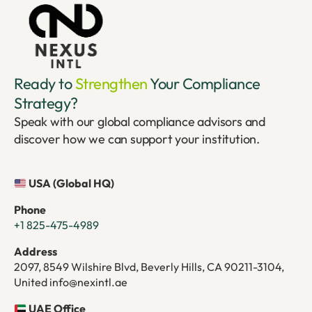
Ready to
Strengthen
Your Compliance
Strategy?
Speak with our global compliance advisors and
discover how we can support your institution.
USA (Global HQ)
Phone
+1 825-475-4989
Address
2097, 8549 Wilshire Blvd, Beverly Hills, CA 90211-3104,
United info@nexintl.ae
UAE Office