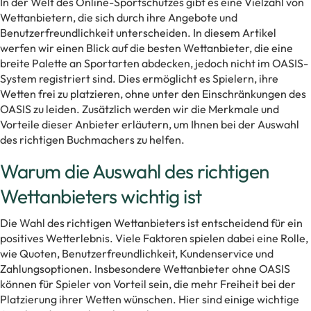
In der Welt des Online-Sportschutzes gibt es eine Vielzahl von
Wettanbietern, die sich durch ihre Angebote und
Benutzerfreundlichkeit unterscheiden. In diesem Artikel
werfen wir einen Blick auf die besten Wettanbieter, die eine
breite Palette an Sportarten abdecken, jedoch nicht im OASIS-
System registriert sind. Dies ermöglicht es Spielern, ihre
Wetten frei zu platzieren, ohne unter den Einschränkungen des
OASIS zu leiden. Zusätzlich werden wir die Merkmale und
Vorteile dieser Anbieter erläutern, um Ihnen bei der Auswahl
des richtigen Buchmachers zu helfen.
Warum die Auswahl des richtigen
Wettanbieters wichtig ist
Die Wahl des richtigen Wettanbieters ist entscheidend für ein
positives Wetterlebnis. Viele Faktoren spielen dabei eine Rolle,
wie Quoten, Benutzerfreundlichkeit, Kundenservice und
Zahlungsoptionen. Insbesondere Wettanbieter ohne OASIS
können für Spieler von Vorteil sein, die mehr Freiheit bei der
Platzierung ihrer Wetten wünschen. Hier sind einige wichtige