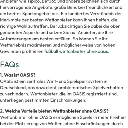
Anbieter wie Tipico, Bet365 und andere zeichnen sich durch
hervorragende Angebote, große Benutzerfreundlichkeit und
ein breites Sportangebot aus. Ein fundiertes Verständnis der
Merkmale der besten Wettanbieter kann Ihnen helfen, die
richtige Wahl zu treffen. Berücksichtigen Sie dabei die oben
genannten Aspekte und setzen Sie auf Anbieter, die Ihre
Anforderungen am besten erfüllen. So können Sie Ihr
Wetterlebnis maximieren und möglicherweise von hohen
Gewinnen profitieren
fußball wettanbieter ohne oasis
.
FAQs
1. Was ist OASIS?
OASIS ist ein zentrales Wett- und Spielsperrsystem in
Deutschland, das dazu dient, problematisches Spielverhalten
zu verhindern. Wettanbieter, die im OASIS registriert sind,
unterliegen bestimmten Einschränkungen.
2. Welche Vorteile bieten Wettanbieter ohne OASIS?
Wettanbieter ohne OASIS ermöglichen Spielern mehr Freiheit
bei der Platzierung von Wetten, ohne Einschränkungen durch