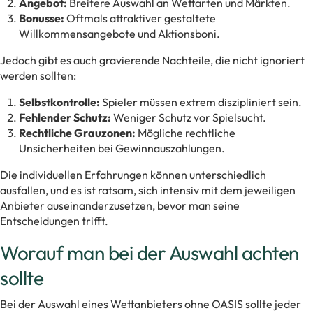
Angebot:
Breitere Auswahl an Wettarten und Märkten.
Bonusse:
Oftmals attraktiver gestaltete
Willkommensangebote und Aktionsboni.
Jedoch gibt es auch gravierende Nachteile, die nicht ignoriert
werden sollten:
Selbstkontrolle:
Spieler müssen extrem diszipliniert sein.
Fehlender Schutz:
Weniger Schutz vor Spielsucht.
Rechtliche Grauzonen:
Mögliche rechtliche
Unsicherheiten bei Gewinnauszahlungen.
Die individuellen Erfahrungen können unterschiedlich
ausfallen, und es ist ratsam, sich intensiv mit dem jeweiligen
Anbieter auseinanderzusetzen, bevor man seine
Entscheidungen trifft.
Worauf man bei der Auswahl achten
sollte
Bei der Auswahl eines Wettanbieters ohne OASIS sollte jeder