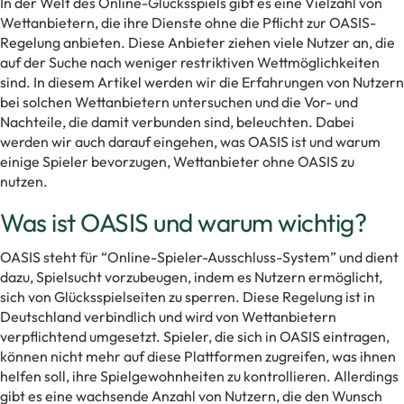
In der Welt des Online-Glücksspiels gibt es eine Vielzahl von
Wettanbietern, die ihre Dienste ohne die Pflicht zur OASIS-
Regelung anbieten. Diese Anbieter ziehen viele Nutzer an, die
auf der Suche nach weniger restriktiven Wettmöglichkeiten
sind. In diesem Artikel werden wir die Erfahrungen von Nutzern
bei solchen Wettanbietern untersuchen und die Vor- und
Nachteile, die damit verbunden sind, beleuchten. Dabei
werden wir auch darauf eingehen, was OASIS ist und warum
einige Spieler bevorzugen, Wettanbieter ohne OASIS zu
nutzen.
Was ist OASIS und warum wichtig?
OASIS steht für “Online-Spieler-Ausschluss-System” und dient
dazu, Spielsucht vorzubeugen, indem es Nutzern ermöglicht,
sich von Glücksspielseiten zu sperren. Diese Regelung ist in
Deutschland verbindlich und wird von Wettanbietern
verpflichtend umgesetzt. Spieler, die sich in OASIS eintragen,
können nicht mehr auf diese Plattformen zugreifen, was ihnen
helfen soll, ihre Spielgewohnheiten zu kontrollieren. Allerdings
gibt es eine wachsende Anzahl von Nutzern, die den Wunsch