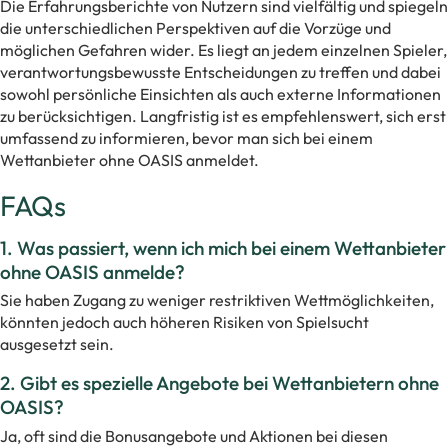
Die Erfahrungsberichte von Nutzern sind vielfältig und spiegeln
die unterschiedlichen Perspektiven auf die Vorzüge und
möglichen Gefahren wider. Es liegt an jedem einzelnen Spieler,
verantwortungsbewusste Entscheidungen zu treffen und dabei
sowohl persönliche Einsichten als auch externe Informationen
zu berücksichtigen. Langfristig ist es empfehlenswert, sich erst
umfassend zu informieren, bevor man sich bei einem
Wettanbieter ohne OASIS anmeldet.
FAQs
1. Was passiert, wenn ich mich bei einem Wettanbieter
ohne OASIS anmelde?
Sie haben Zugang zu weniger restriktiven Wettmöglichkeiten,
könnten jedoch auch höheren Risiken von Spielsucht
ausgesetzt sein.
2. Gibt es spezielle Angebote bei Wettanbietern ohne
OASIS?
Ja, oft sind die Bonusangebote und Aktionen bei diesen