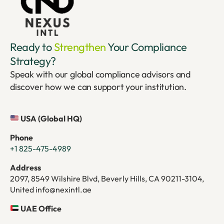
Ready to
Strengthen
Your Compliance
Strategy?
Speak with our global compliance advisors and
discover how we can support your institution.
USA (Global HQ)
Phone
+1 825-475-4989
Address
2097, 8549 Wilshire Blvd, Beverly Hills, CA 90211-3104,
United info@nexintl.ae
UAE Office