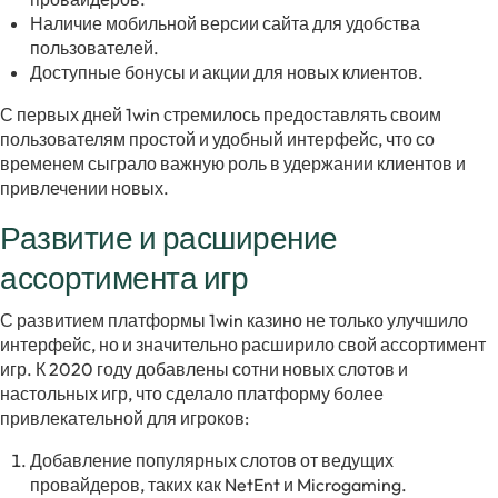
Наличие мобильной версии сайта для удобства
пользователей.
Доступные бонусы и акции для новых клиентов.
С первых дней 1win стремилось предоставлять своим
пользователям простой и удобный интерфейс, что со
временем сыграло важную роль в удержании клиентов и
привлечении новых.
Развитие и расширение
ассортимента игр
С развитием платформы 1win казино не только улучшило
интерфейс, но и значительно расширило свой ассортимент
игр. К 2020 году добавлены сотни новых слотов и
настольных игр, что сделало платформу более
привлекательной для игроков:
Добавление популярных слотов от ведущих
провайдеров, таких как NetEnt и Microgaming.