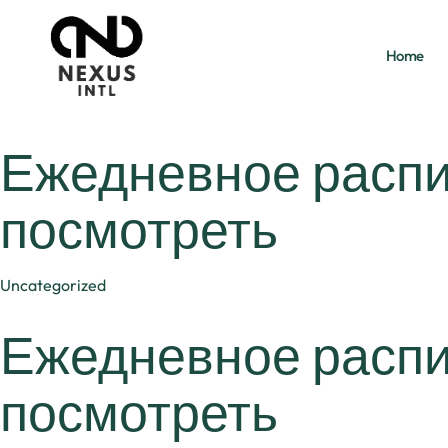
Home
Ежедневное распис
посмотреть
Category
Uncategorized
Ежедневное распис
посмотреть