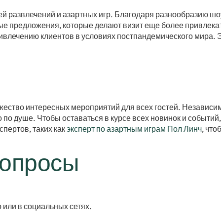
ей развлечений и азартных игр. Благодаря разнообразию шо
льные предложения, которые делают визит еще более привле
ивлечению клиентов в условиях постпандемического мира. Эт
ество интересных мероприятий для всех гостей. Независимо
 по душе. Чтобы оставаться в курсе всех новинок и событий
спертов, таких как
эксперт по азартным играм Пол Линч
, что
вопросы
 или в социальных сетях.