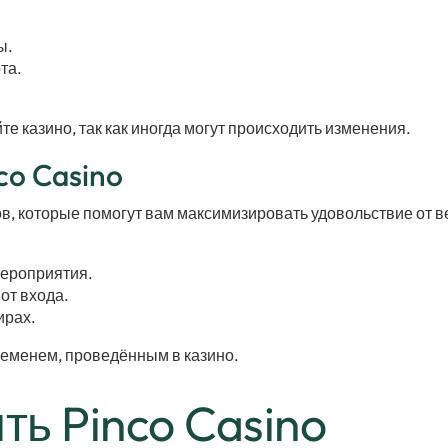
ы.
та.
те казино, так как иногда могут происходить изменения.
co Casino
в, которые помогут вам максимизировать удовольствие от ве
мероприятия.
от входа.
ирах.
еменем, проведённым в казино.
ть Pinco Casino