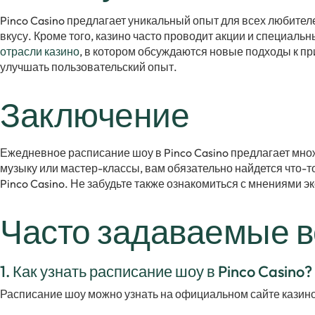
Pinco Casino предлагает уникальный опыт для всех любител
вкусу. Кроме того, казино часто проводит акции и специа
отрасли казино
, в котором обсуждаются новые подходы к пр
улучшать пользовательский опыт.
Заключение
Ежедневное расписание шоу в Pinco Casino предлагает множ
музыку или мастер-классы, вам обязательно найдется что-то
Pinco Casino. Не забудьте также ознакомиться с мнениями эк
Часто задаваемые 
1. Как узнать расписание шоу в Pinco Casino?
Расписание шоу можно узнать на официальном сайте казино