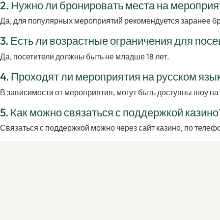
2. Нужно ли бронировать места на мероприя
Да, для популярных мероприятий рекомендуется заранее б
3. Есть ли возрастные ограничения для посе
Да, посетители должны быть не младше 18 лет.
4. Проходят ли мероприятия на русском язы
В зависимости от мероприятия, могут быть доступны шоу на
5. Как можно связаться с поддержкой казино
Связаться с поддержкой можно через сайт казино, по телеф