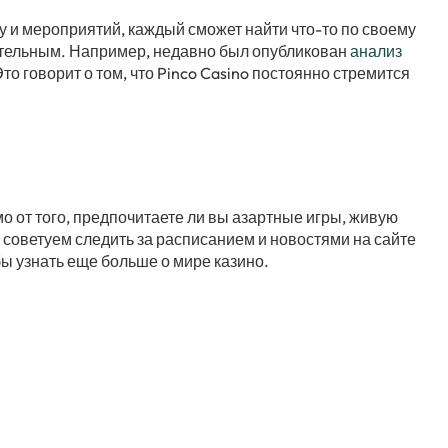
у и мероприятий, каждый сможет найти что-то по своему
кательным. Например, недавно был опубликован
анализ
о говорит о том, что Pinco Casino постоянно стремится
 от того, предпочитаете ли вы азартные игры, живую
, советуем следить за расписанием и новостями на сайте
бы узнать еще больше о мире казино.