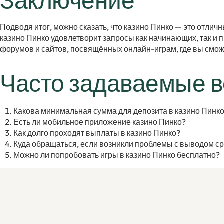
Подводя итог, можно сказать, что казино Пинко — это отл
казино Пинко удовлетворит запросы как начинающих, так и
форумов и сайтов, посвящённых онлайн-играм, где вы смож
Часто задаваемые 
Какова минимальная сумма для депозита в казино Пинк
Есть ли мобильное приложение казино Пинко?
Как долго проходят выплаты в казино Пинко?
Куда обращаться, если возникли проблемы с выводом с
Можно ли попробовать игры в казино Пинко бесплатно?