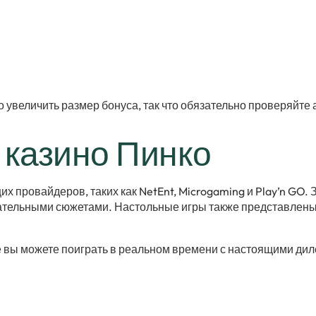
 увеличить размер бонуса, так что обязательно проверяйте
 казино Пинко
х провайдеров, таких как NetEnt, Microgaming и Play’n GO. 
ательными сюжетами. Настольные игры также представлены 
де вы можете поиграть в реальном времени с настоящими дил