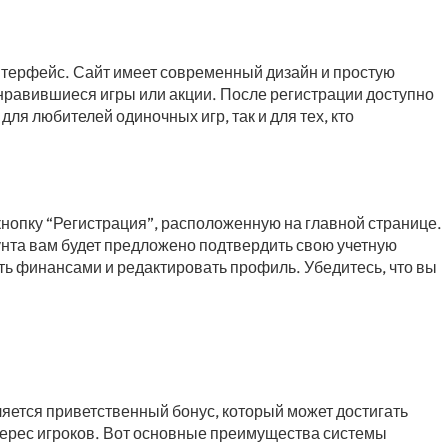
нтерфейс. Сайт имеет современный дизайн и простую
понравившиеся игры или акции. После регистрации доступно
ля любителей одиночных игр, так и для тех, кто
 кнопку “Регистрация”, расположенную на главной странице.
аунта вам будет предложено подтвердить свою учетную
ть финансами и редактировать профиль. Убедитесь, что вы
яется приветственный бонус, который может достигать
нтерес игроков. Вот основные преимущества системы