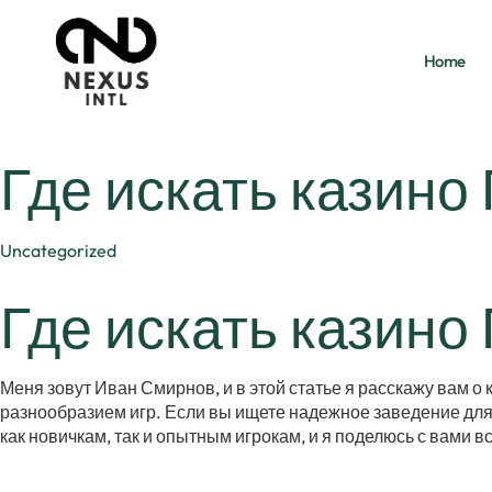
Home
Где искать казино
Category
Uncategorized
Где искать казино
Меня зовут Иван Смирнов, и в этой статье я расскажу вам 
разнообразием игр. Если вы ищете надежное заведение для и
как новичкам, так и опытным игрокам, и я поделюсь с вами 