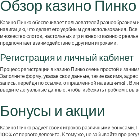
Обзор казино Пинко
Казино Пинко обеспечивает пользователей разнообразием 
навигацию, что делает его удобным для использования. Все
множество слотов, настольных игр и живого казино с реальн
предпочитает взаимодействие с другими игроками.
Регистрация и личный кабинет
Процесс регистрации в казино Пинко очень простой и заним
Заполните форму, указав свои данные, такие как имя, адре
запись, перейдя по ссылке, отправленной на ваш email. В 
вводите актуальные данные, чтобы избежать проблем с вы
Бонусы и акции
Казино Пинко радует своих игроков различными бонусами. 
100% от первого депозита. К тому же, не забывайте про ре