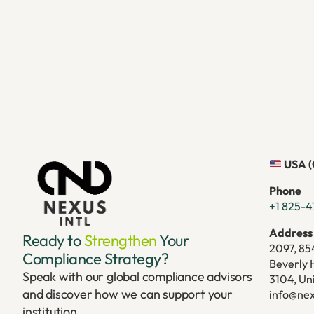
USA (
Phone
+1 825-
Address
Ready to
Strengthen
Your
2097, 85
Compliance Strategy?
Beverly H
Speak with our global compliance advisors
3104, Un
Privacy Policy
and discover how we can support your
info@nex
institution.