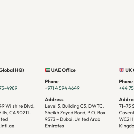
Global HQ)
UAE Office
UK 
Phone
Phone
475-4989
+
971 4 594 4649
+44 75
Address
Addre
49 Wilshire Blvd,
Level 3, Building C3, DWTC,
71–75 S
ills, CA 90211-
Sheikh Zayed Road, P.O. Box
Covent
ited
9573 – Dubai, United Arab
WC2H 
Terms & Conditions
Social Responsibil
intl.ae
Emirates
Kingd