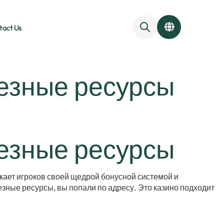
tact Us
лезные ресурсы
лезные ресурсы
екает игроков своей щедрой бонусной системой и
езные ресурсы, вы попали по адресу. Это казино подходит