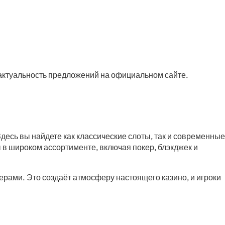
 актуальность предложений на официальном сайте.
Здесь вы найдете как классические слоты, так и современные
в широком ассортименте, включая покер, блэкджек и
ерами. Это создаёт атмосферу настоящего казино, и игроки