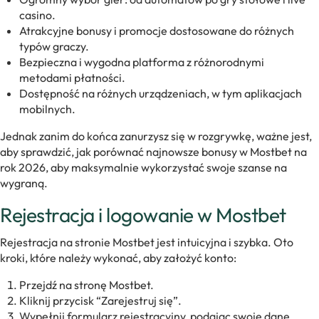
casino.
Atrakcyjne bonusy i promocje dostosowane do różnych
typów graczy.
Bezpieczna i wygodna platforma z różnorodnymi
metodami płatności.
Dostępność na różnych urządzeniach, w tym aplikacjach
mobilnych.
Jednak zanim do końca zanurzysz się w rozgrywkę, ważne jest,
aby sprawdzić, jak porównać najnowsze bonusy w Mostbet na
rok 2026, aby maksymalnie wykorzystać swoje szanse na
wygraną.
Rejestracja i logowanie w Mostbet
Rejestracja na stronie Mostbet jest intuicyjna i szybka. Oto
kroki, które należy wykonać, aby założyć konto:
Przejdź na stronę Mostbet.
Kliknij przycisk “Zarejestruj się”.
Wypełnij formularz rejestracyjny, podając swoje dane.