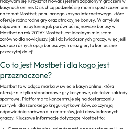
Nazywam się Krzysztof Nowak i jestem zapalonym graczem w
kasynach online. Dziś chcę podzielić się moimi spostrzeżeniami
na temat Mostbet, popularnego kasyna internetowego, które
oferuje różnorodne gry oraz atrakcyjne bonusy. W artykule
odpowiem na pytanie: jak porównać najnowsze bonusy w
Mostbet na rok 2026? Mostbet jest idealnym miejscem
zarówno dla nowicjuszy, jak i doświadczonych graczy, więc jeśli
szukasz różnych opcji bonusowych oraz gier, to koniecznie
przeczytaj dalej!
Co to jest Mostbet i dla kogo jest
przeznaczone?
Mostbet to wiodąca marka w świecie kasyn online, która
oferuje nie tylko standardowe gry kasynowe, ale także zakłady
sportowe. Platforma ta koncentruje się na dostarczaniu
rozrywki dla szerokiego kręgu użytkowników, co czyni ją
odpowiednią zarówno dla amatorów, jak i doświadczonych
graczy. Kluczowe informacje dotyczące Mostbet to:
Ogromny wybór gier: od automatów po gry stołowe i live