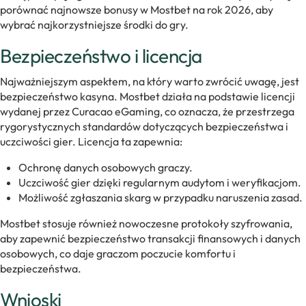
porównać najnowsze bonusy w Mostbet na rok 2026, aby
wybrać najkorzystniejsze środki do gry.
Bezpieczeństwo i licencja
Najważniejszym aspektem, na który warto zwrócić uwagę, jest
bezpieczeństwo kasyna. Mostbet działa na podstawie licencji
wydanej przez Curacao eGaming, co oznacza, że przestrzega
rygorystycznych standardów dotyczących bezpieczeństwa i
uczciwości gier. Licencja ta zapewnia:
Ochronę danych osobowych graczy.
Uczciwość gier dzięki regularnym audytom i weryfikacjom.
Możliwość zgłaszania skarg w przypadku naruszenia zasad.
Mostbet stosuje również nowoczesne protokoły szyfrowania,
aby zapewnić bezpieczeństwo transakcji finansowych i danych
osobowych, co daje graczom poczucie komfortu i
bezpieczeństwa.
Wnioski