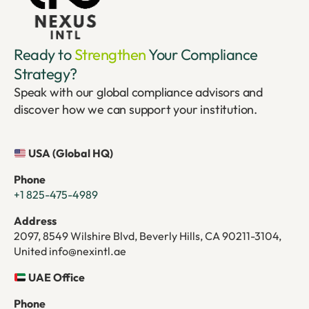
Ready to
Strengthen
Your Compliance
Strategy?
Speak with our global compliance advisors and
discover how we can support your institution.
USA (Global HQ)
Phone
+1 825-475-4989
Address
2097, 8549 Wilshire Blvd, Beverly Hills, CA 90211-3104,
United info@nexintl.ae
UAE Office
Phone