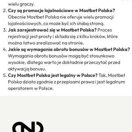
wielu graczy.
Czy są promocje lojalnościowe w Mostbet Polska?
Obecnie Mostbet Polska nie oferuje wielu promocji
lojalnościowych, co może być ich słabą stroną.
Jak zarejestrować się w Mostbet Polska?
Proces
rejestracji jest prosty i składa się z kilku kroków, które
można łatwo zrealizować na stronie.
Jakie są wymagania obrotu bonusów w Mostbet Polska?
Wymagania obrotu bonusów mogą być stosunkowo
wysokie, dlatego warto je dokładnie przeczytać przed
aktywacją bonusu.
Czy Mostbet Polska jest legalny w Polsce?
Tak, Mostbet
Polska działa zgodnie z przepisami prawa i jest legalnym
operatorem w Polsce.