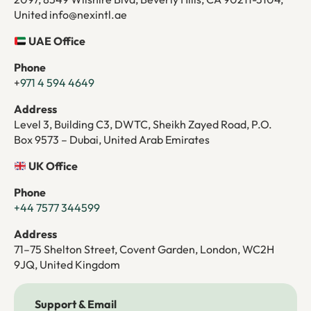
United info@nexintl.ae
UAE Office
Phone
+
971 4 594 4649
Address
Level 3, Building C3, DWTC, Sheikh Zayed Road, P.O.
Box 9573 – Dubai, United Arab Emirates
UK Office
Phone
+44 7577 344599
Address
71–75 Shelton Street, Covent Garden, London, WC2H
9JQ, United Kingdom
Support & Email