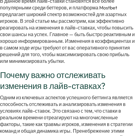
В данное время лайв-ставки становятся все более
популярными среди беттеров, и платформа Mostbet
предлагает широкий спектр возможностей для азартных
игроков. В этой статье мы рассмотрим, как эффективно
реагировать на изменения в лайв-ставках, чтобы повысить
свои шансы на успех. Главное — быть быстро реактивным и
хорошо информированным. Изменения в коэффициентах и
в самом ходе игры требуют от вас оперативного принятия
решений для того, чтобы максимизировать свою прибыль
или минимизировать убытки.
Почему важно отслеживать
изменения в лайв-ставках?
Одним из ключевых аспектов успешного беттинга является
способность отслеживать и анализировать изменения в
условиях лайв-ставок. Это связано с тем, что ставки в
реальном времени отреагируют на многочисленные
факторы, такие как травмы игроков, изменения в стратегии
команд и общая динамика игры. Пренебрежение этими