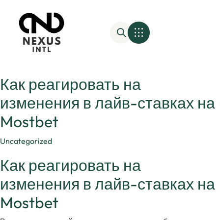
Как реагировать на
изменения в лайв-ставках на
Mostbet
Category
Uncategorized
Как реагировать на
изменения в лайв-ставках на
Mostbet