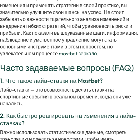
изменения и применять стратегии в своей практике, вы
значительно улучшите свои шансы на успех. Не стоит
забывать о важности тщательного анализа изменений и
внедрения гибких стратегий, чтобы уравновесить риски и
прибыли. Как показали вышеуказанные шаги, информация,
наблюдение и умственное управление могут стать
основными инструментами в этом непростом, но
увлекательном процессе
mostbet зеркало
.
Часто задаваемые вопросы (FAQ)
1. Что такое лайв-ставки на Mostbet?
Лайв-ставки — это возможность делать ставки на
спортивные события в реальном времени, когда они уже
начались.
2. Как быстро реагировать на изменения в лайв-
ставках?
Важно использовать статистические данные, смотреть
трансляцию и следить за новостями, чтобы иметь