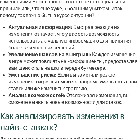
изменениями может привести к потере потенциальной
прибыли или, что еще хуже, к большим убыткам. Итак,
почему так важно быть в курсе ситуации?
Актуальная информация:
Быстрая реакция на
изменения означает, что у вас есть возможность
использовать актуальную информацию для принятия
более взвешенных решений.
Увеличение шансов на выигрыш:
Каждое изменение
в игре может повлиять на коэффициенты, предоставляя
вам шанс стать на шаг впереди букмекера.
Уменьшение риска:
Если вы заметили резкое
изменение в игре, вы сможете вовремя уменьшить свои
ставки или же изменить стратегию.
Анализ возможностей:
Отслеживая изменения, вы
сможете выявить новые возможности для ставок.
Как анализировать изменения в
лайв-ставках?
Для успешного анализа изменений в лайв-ставках на