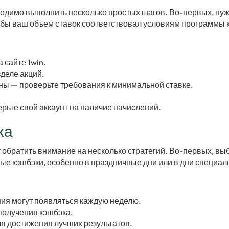
бходимо выполнить несколько простых шагов. Во-первых, нужн
чтобы ваш объем ставок соответствовал условиям программы 
 сайте 1win.
деле акций.
ны — проверьте требования к минимальной ставке.
рьте свой аккаунт на наличие начислений.
ка
 обратить внимание на несколько стратегий. Во-первых, вы
ые кэшбэки, особенно в праздничные дни или в дни специал
ия могут появляться каждую неделю.
 получения кэшбэка.
я достижения лучших результатов.