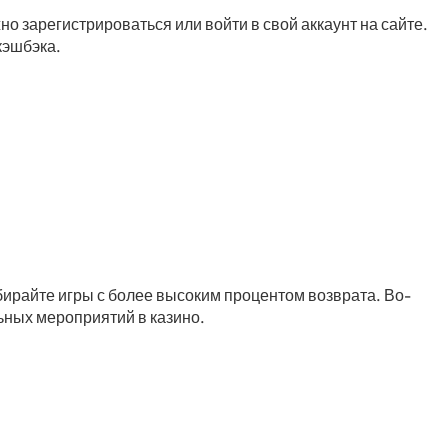
о зарегистрироваться или войти в свой аккаунт на сайте.
кэшбэка.
бирайте игры с более высоким процентом возврата. Во-
ьных мероприятий в казино.