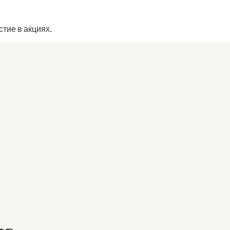
тие в акциях.