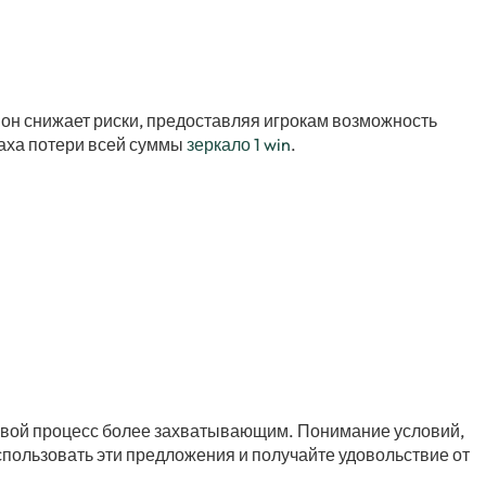
 он снижает риски, предоставляя игрокам возможность
раха потери всей суммы
зеркало 1 win
.
ровой процесс более захватывающим. Понимание условий,
спользовать эти предложения и получайте удовольствие от