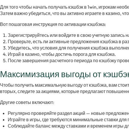
Для того чтобы начать получать кэшбэк в 1win, игрокам нео
Затем важно убедиться, что вы активно играете в казино, 
Вот пошаговая инструкция по активации кэшбэка:
Зарегистрируйтесь или войдите в свою учетную запись на
Проверьте, есть ли активные предложения кэшбэка в раз
Убедитесь, что условия для получения кэшбэка выполне
Играй в казино, чтобы достичь порога для кэшбэка.
После завершения расчетного периода по кэшбэку прове
Максимизация выгоды от кэшбэ
Чтобы получить максимальную выгоду от кэшбэка, вам стоит
вторых, следите за акциями, которые предлагают повышенн
Другие советы включают:
Регулярно проверяйте раздел акций — новые предложен
Играйте в игры, где требуются минимальные ставки для
Соблюдайте баланс между ставками и временем игры дл