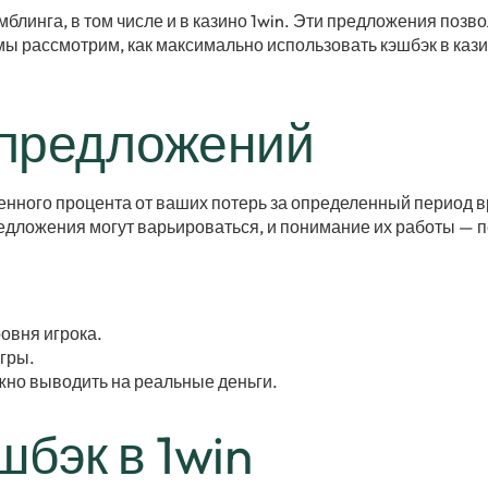
инга, в том числе и в казино 1win. Эти предложения позвол
 мы рассмотрим, как максимально использовать кэшбэк в каз
предложений
ного процента от ваших потерь за определенный период вр
редложения могут варьироваться, и понимание их работы —
овня игрока.
игры.
ожно выводить на реальные деньги.
шбэк в 1win