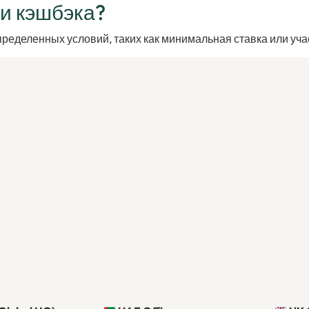
ии кэшбэка?
еделенных условий, таких как минимальная ставка или учас