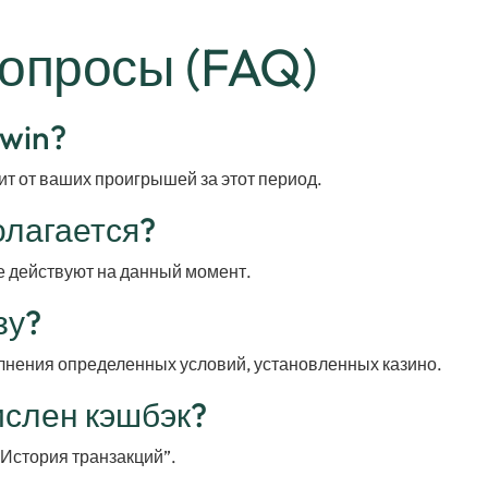
опросы (FAQ)
1win?
ит от ваших проигрышей за этот период.
олагается?
ые действуют на данный момент.
зу?
лнения определенных условий, установленных казино.
числен кэшбэк?
“История транзакций”.