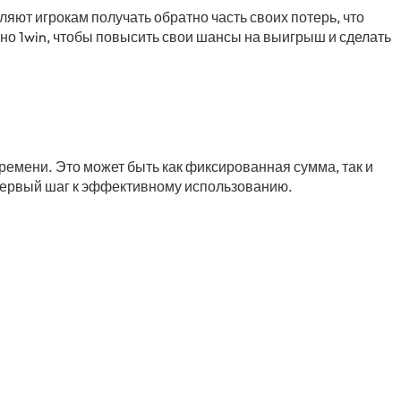
яют игрокам получать обратно часть своих потерь, что
ино 1win, чтобы повысить свои шансы на выигрыш и сделать
емени. Это может быть как фиксированная сумма, так и
 первый шаг к эффективному использованию.