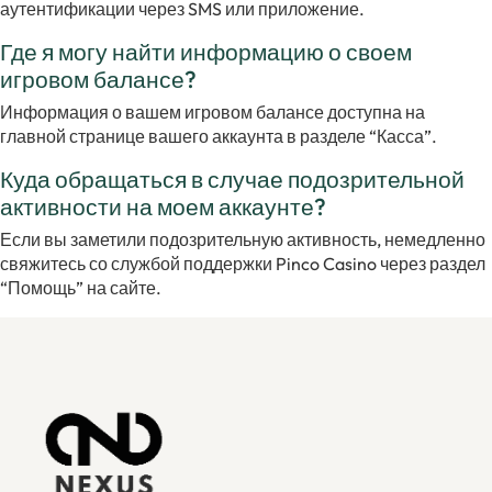
аутентификации через SMS или приложение.
Где я могу найти информацию о своем
игровом балансе?
Информация о вашем игровом балансе доступна на
главной странице вашего аккаунта в разделе “Касса”.
Куда обращаться в случае подозрительной
активности на моем аккаунте?
Если вы заметили подозрительную активность, немедленно
свяжитесь со службой поддержки Pinco Casino через раздел
“Помощь” на сайте.