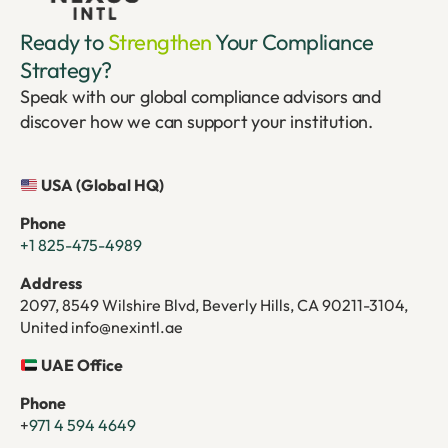
Ready to
Strengthen
Your Compliance
Strategy?
Speak with our global compliance advisors and
discover how we can support your institution.
USA (Global HQ)
Phone
+1 825-475-4989
Address
2097, 8549 Wilshire Blvd, Beverly Hills, CA 90211-3104,
United info@nexintl.ae
UAE Office
Phone
+
971 4 594 4649