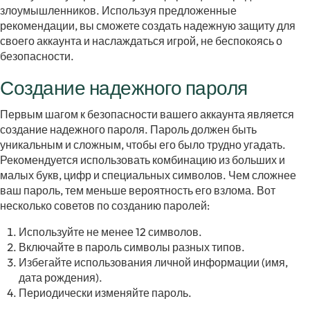
злоумышленников. Используя предложенные
рекомендации, вы сможете создать надежную защиту для
своего аккаунта и наслаждаться игрой, не беспокоясь о
безопасности.
Создание надежного пароля
Первым шагом к безопасности вашего аккаунта является
создание надежного пароля. Пароль должен быть
уникальным и сложным, чтобы его было трудно угадать.
Рекомендуется использовать комбинацию из больших и
малых букв, цифр и специальных символов. Чем сложнее
ваш пароль, тем меньше вероятность его взлома. Вот
несколько советов по созданию паролей:
Используйте не менее 12 символов.
Включайте в пароль символы разных типов.
Избегайте использования личной информации (имя,
дата рождения).
Периодически изменяйте пароль.