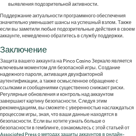
выявления подозрительной активности.
Поддержание актуальности программного обеспечения
значительно уменьшает шансы на успешный взлом. Также
если вы заметили любые подозрительные действия в своем
аккаунте, немедленно обратитесь в службу поддержки.
Заключение
Защита вашего аккаунта на Pinco Casino Зеркало является
ключевым моментом для безопасной игры. Создание
надежного пароля, активация двухфакторной
аутентификации, а также осмысленное обращение с
ссылками и сообщениями существенно снижают риски.
Регулярные обновления и контроль над аккаунтом
завершают картину безопасности. Следуя этим
рекомендациям, вы сможете с уверенностью наслаждаться
процессом игры, зная, что ваши данные находятся в
безопасности. Если вы хотите узнать больше о
безопасности в гемблинге, ознакомьтесь с этой статьей от
Associated Press о методах защиты аккаунтов в онлайн-