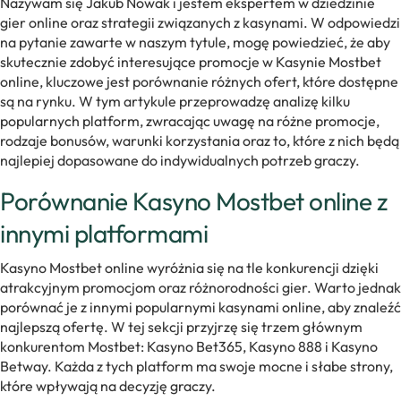
Nazywam się Jakub Nowak i jestem ekspertem w dziedzinie
gier online oraz strategii związanych z kasynami. W odpowiedzi
na pytanie zawarte w naszym tytule, mogę powiedzieć, że aby
skutecznie zdobyć interesujące promocje w Kasynie Mostbet
online, kluczowe jest porównanie różnych ofert, które dostępne
są na rynku. W tym artykule przeprowadzę analizę kilku
popularnych platform, zwracając uwagę na różne promocje,
rodzaje bonusów, warunki korzystania oraz to, które z nich będą
najlepiej dopasowane do indywidualnych potrzeb graczy.
Porównanie Kasyno Mostbet online z
innymi platformami
Kasyno Mostbet online wyróżnia się na tle konkurencji dzięki
atrakcyjnym promocjom oraz różnorodności gier. Warto jednak
porównać je z innymi popularnymi kasynami online, aby znaleźć
najlepszą ofertę. W tej sekcji przyjrzę się trzem głównym
konkurentom Mostbet: Kasyno Bet365, Kasyno 888 i Kasyno
Betway. Każda z tych platform ma swoje mocne i słabe strony,
które wpływają na decyzję graczy.