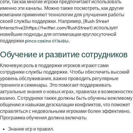
сети, так как многие игроки предпочитают использовать
именно эти каналы. Можно также посмотреть, как другие
компании применяют технологии для улучшения работы
своей службы поддержки. Например, [Rush Street
Interactive](https://twitter.com/RushStreet) использует
новейшие подходы для оптимизации круглосуточной
поддержки
pinco casino отзывы
.
Обучение и развитие сотрудников
Ключевую роль в поддержке игроков играют сами
сотрудники службы поддержки. Чтобы обеспечить высокий
уровень обслуживания, важно проводить регулярные
тренинги и семинары. Это помогает поддерживать
актуальные знания о новых играх, правилах и возможностях
казино. Сотрудники также должны быть обучены вежливому
общению и навыкам деэскалации конфликтов, что поможет
справляться с недовольными игроками более эффективно.
Программа обучения должна включать:
Знание игр и правил.