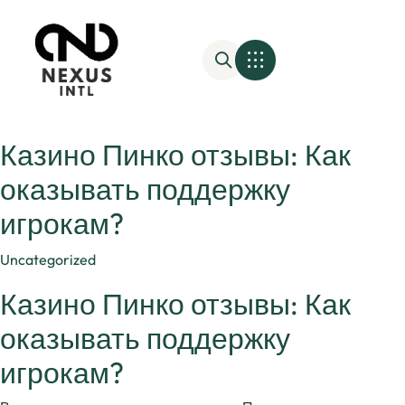
Казино Пинко отзывы: Как
оказывать поддержку
игрокам?
Category
Uncategorized
Казино Пинко отзывы: Как
оказывать поддержку
игрокам?