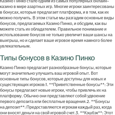
Казино Пинко стало одним из самых популярных онлайн-
казино в мире азартных игр. Многие игроки заинтересованы
в бонусах, которые предлагает платформа, и в том, как их
можно получить. В этом статье мы разгадим основные виды
бонусов, предлагаемых Казино Пинко, и обсудим, как вы
можете стать их обладателем. Правильное понимание и
использование бонусов не только увеличит ваши шансы на
выигрыш, но и сделает ваше игровое время намного более
увлекательным.
Типы бонусов в Казино Пинко
Казино Пинко предлагает разнообразные бонусы, которые
могут значительно улучшить ваш игровой опыт. Вот
основные типы бонусов, которые доступны для новых и
существующих игроков:1. **Приветственные бонусы**: Эти
бонусы предлагают новые игроки, чтобы привлечь их на
платформу. Обычно они представляют собой удвоение
первого депозита или бесплатные вращения.2. **Бонусы
на депозит**: Предоставляются игрокам каждый раз, когда
они вносят деньги на свой игровой счет.3. **Кэшбэк**: Этот