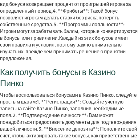
вид бонуса возвращает процент от проигрышей игрока за
определенный период.4. **Фрибеты**: Такой бонус
позволяет игрокам делать ставки без риска потерять
собственные средства.5. **Программы лояльности**:
Игроки могут зарабатывать баллы, которые конвертируются
в бонусы или привилегии.Каждый из этих бонусов имеет
свои правила и условия, поэтому важно внимательно
изучать их, прежде чем принимать решение о принятии
предложения.
Как получить бонусы в Казино
Пинко
Чтобы воспользоваться бонусами в Казино Пинко, следуйте
простым шагам:1. **Регистрация**: Создайте учетную
запись на сайте Казино Пинко, заполнив необходимые
поля.2. **Подтверждение личности**: Вам может
понадобиться предоставить документы для подтверждения
вашей личности.3. **Внесение депозита**: Пополните свой
счет, чтобы активировать такие бонусы, как приветственные