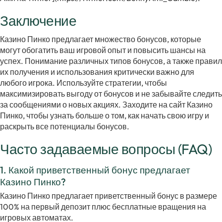
Заключение
Казино Пинко предлагает множество бонусов, которые
могут обогатить ваш игровой опыт и повысить шансы на
успех. Понимание различных типов бонусов, а также правил
их получения и использования критически важно для
любого игрока. Используйте стратегии, чтобы
максимизировать выгоду от бонусов и не забывайте следить
за сообщениями о новых акциях. Заходите на сайт Казино
Пинко, чтобы узнать больше о том, как начать свою игру и
раскрыть все потенциалы бонусов.
Часто задаваемые вопросы (FAQ)
1. Какой приветственный бонус предлагает
Казино Пинко?
Казино Пинко предлагает приветственный бонус в размере
100% на первый депозит плюс бесплатные вращения на
игровых автоматах.