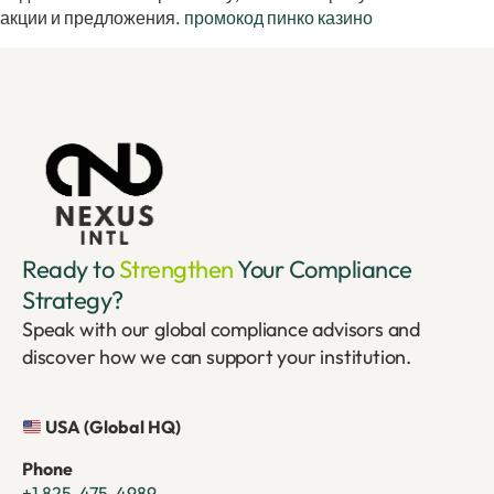
акции и предложения.
промокод пинко казино
Ready to
Strengthen
Your Compliance
Strategy?
Speak with our global compliance advisors and
discover how we can support your institution.
USA (Global HQ)
Phone
+1 825-475-4989