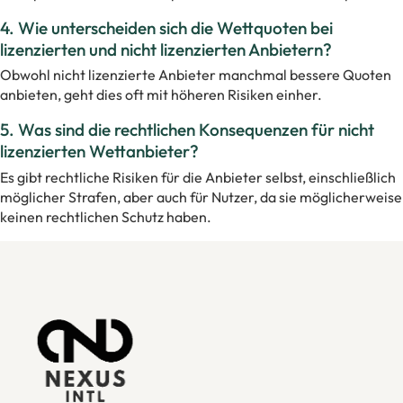
4. Wie unterscheiden sich die Wettquoten bei
lizenzierten und nicht lizenzierten Anbietern?
Obwohl nicht lizenzierte Anbieter manchmal bessere Quoten
anbieten, geht dies oft mit höheren Risiken einher.
5. Was sind die rechtlichen Konsequenzen für nicht
lizenzierten Wettanbieter?
Es gibt rechtliche Risiken für die Anbieter selbst, einschließlich
möglicher Strafen, aber auch für Nutzer, da sie möglicherweise
keinen rechtlichen Schutz haben.