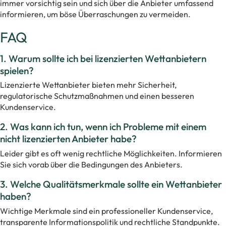
immer vorsichtig sein und sich über die Anbieter umfassend
informieren, um böse Überraschungen zu vermeiden.
FAQ
1. Warum sollte ich bei lizenzierten Wettanbietern
spielen?
Lizenzierte Wettanbieter bieten mehr Sicherheit,
regulatorische Schutzmaßnahmen und einen besseren
Kundenservice.
2. Was kann ich tun, wenn ich Probleme mit einem
nicht lizenzierten Anbieter habe?
Leider gibt es oft wenig rechtliche Möglichkeiten. Informieren
Sie sich vorab über die Bedingungen des Anbieters.
3. Welche Qualitätsmerkmale sollte ein Wettanbieter
haben?
Wichtige Merkmale sind ein professioneller Kundenservice,
transparente Informationspolitik und rechtliche Standpunkte.