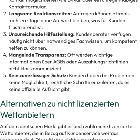
Kontaktformular.
Langsame Reaktionszeiten:
Anfragen können oftmals
mehrere Tage ohne Antwort bleiben, was für Kunden
frustrierend ist.
Unzureichende Hilfestellung:
Kundenberater verfügen
häufig nicht über notwendiges Fachwissen, um kompetent
helfen zu können.
Mangelnde Transparenz:
Oft werden wichtige
Informationen über AGBs oder Auszahlungsrichtlinien
nicht klar kommuniziert.
Kein zuverlässiger Schutz:
Kunden haben bei Problemen
keine Möglichkeit, rechtliche Schritte einzuleiten, da es
keine offizielle Aufsicht gibt.
Alternativen zu nicht lizenzierten
Wettanbietern
Auf dem deutschen Markt gibt es auch zahlreiche lizenzierte
Wettanbieter, die in Bezug auf Kundenservice weitaus