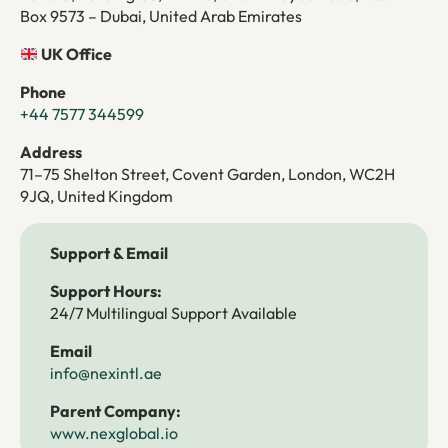
Box 9573 – Dubai, United Arab Emirates
UK Office
Phone
+44 7577 344599
Address
71–75 Shelton Street, Covent Garden, London, WC2H
9JQ, United Kingdom
Support & Email
Support Hours:
24/7 Multilingual Support Available
Email
info@nexintl.ae
Parent Company:
www.nexglobal.io