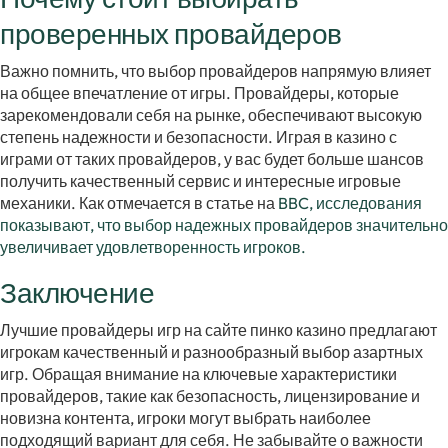
проверенных провайдеров
Важно помнить, что выбор провайдеров напрямую влияет
на общее впечатление от игры. Провайдеры, которые
зарекомендовали себя на рынке, обеспечивают высокую
степень надежности и безопасности. Играя в казино с
играми от таких провайдеров, у вас будет больше шансов
получить качественный сервис и интересные игровые
механики. Как отмечается в статье на
BBC, исследования
показывают, что выбор надежных провайдеров значительно
увеличивает удовлетворенность игроков.
Заключение
Лучшие провайдеры игр на сайте пинко казино предлагают
игрокам качественный и разнообразный выбор азартных
игр. Обращая внимание на ключевые характеристики
провайдеров, такие как безопасность, лицензирование и
новизна контента, игроки могут выбрать наиболее
подходящий вариант для себя. Не забывайте о важности