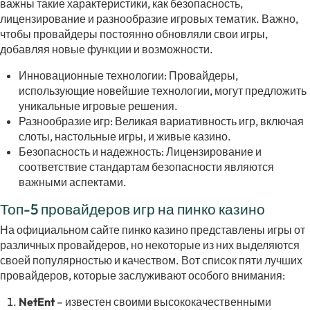
важны такие характеристики, как безопасность,
лицензирование и разнообразие игровых тематик. Важно,
чтобы провайдеры постоянно обновляли свои игры,
добавляя новые функции и возможности.
Инновационные технологии: Провайдеры,
использующие новейшие технологии, могут предложить
уникальные игровые решения.
Разнообразие игр: Великая вариативность игр, включая
слоты, настольные игры, и живые казино.
Безопасность и надежность: Лицензирование и
соответствие стандартам безопасности являются
важными аспектами.
Топ-5 провайдеров игр на пинко казино
На официальном сайте пинко казино представлены игры от
различных провайдеров, но некоторые из них выделяются
своей популярностью и качеством. Вот список пяти лучших
провайдеров, которые заслуживают особого внимания:
NetEnt
– известен своими высококачественными