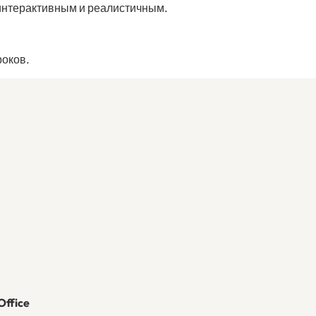
 интерактивным и реалистичным.
роков.
Office