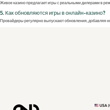
Живое казино предлагает игры с реальными дилерами в реж
5. Как обновляются игры в онлайн-казино?
Провайдеры регулярно выпускают обновления, добавляя но
USA (