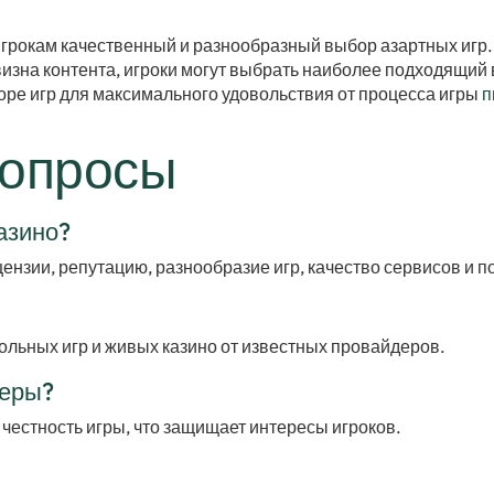
 игрокам качественный и разнообразный выбор азартных иг
визна контента, игроки могут выбрать наиболее подходящий
ре игр для максимального удовольствия от процесса игры
п
вопросы
азино?
ензии, репутацию, разнообразие игр, качество сервисов и п
ольных игр и живых казино от известных провайдеров.
деры?
естность игры, что защищает интересы игроков.