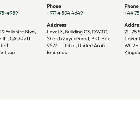
Phone
Phone
475-4989
+
971 4 594 4649
+44 75
Address
Addre
49 Wilshire Blvd,
Level 3, Building C3, DWTC,
71–75 S
ills, CA 90211-
Sheikh Zayed Road, P.O. Box
Covent
ited
9573 – Dubai, United Arab
WC2H 
intl.ae
Emirates
Kingd
Terms & Conditions
Social Responsibil