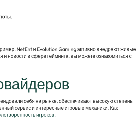
поты.
имер, NetEnt и Evolution Gaming активно внедряют живые
 и новости в сфере гейминга, вы можете ознакомиться с
овайдеров
мендовали себя на рынке, обеспечивают высокую степень
венный сервис и интересные игровые механики. Как
летворенность игроков.