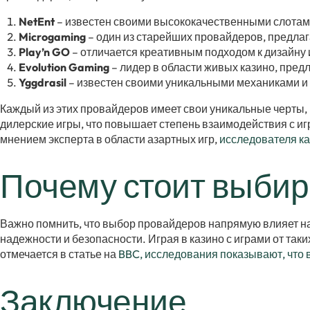
NetEnt
– известен своими высококачественными слотам
Microgaming
– один из старейших провайдеров, предла
Play’n GO
– отличается креативным подходом к дизайну 
Evolution Gaming
– лидер в области живых казино, пре
Yggdrasil
– известен своими уникальными механиками и
Каждый из этих провайдеров имеет свои уникальные черты,
дилерские игры, что повышает степень взаимодействия с иг
мнением эксперта в области азартных игр,
исследователя ка
Почему стоит выбир
Важно помнить, что выбор провайдеров напрямую влияет н
надежности и безопасности. Играя в казино с играми от так
отмечается в статье на
BBC, исследования показывают, что 
Заключение