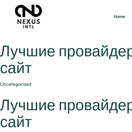
Home
Лучшие провайдер
сайт
Category
Uncategorized
Лучшие провайдер
сайт