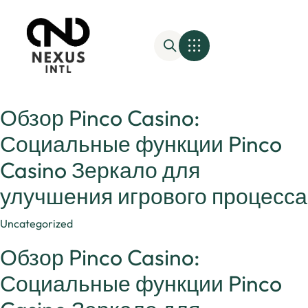
Обзор Pinco Casino:
Социальные функции Pinco
Casino Зеркало для
улучшения игрового процесса
Category
Uncategorized
Обзор Pinco Casino:
Социальные функции Pinco