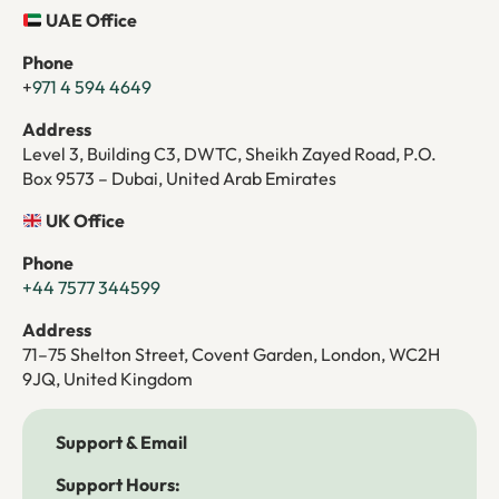
UAE Office
Phone
+
971 4 594 4649
Address
Level 3, Building C3, DWTC, Sheikh Zayed Road, P.O.
Box 9573 – Dubai, United Arab Emirates
UK Office
Phone
+44 7577 344599
Address
71–75 Shelton Street, Covent Garden, London, WC2H
9JQ, United Kingdom
Support & Email
Support Hours: