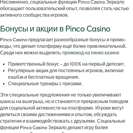
Несомненно, социальные функции Pinco Casino Зеркало
обогащают пользовательский опыт, позволяя стать частью
активного сообщества игроков.
Бонусы и акции в Pinco Casino
Pinco Casino предлагает разнообразные бонусы и промо-
коды, что делает платформу ещё более привлекательной.
Среди них можно выделить:
промокод на пинко казино
Приветственный бонус – до 100% на первый депозит.
Регулярные акции для постоянных игроков, включая
кэшбэк и бесплатные вращения.
Специальные турниры с призами.
Эти специальные предложения не только увеличивают
шансы на выигрыш, но и становятся прекрасным поводом
для социальной активности на платформе. Игроки могут
делиться своими достижениями и опытом, обсуждать
стратегии и взаимодействовать с друзьями. Социальные
функции Pinco Casino Зеркало делают игру более