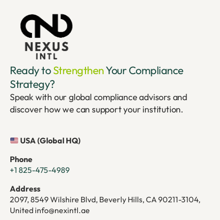
Ready to
Strengthen
Your Compliance
Strategy?
Speak with our global compliance advisors and
discover how we can support your institution.
USA (Global HQ)
Phone
+1 825-475-4989
Address
2097, 8549 Wilshire Blvd, Beverly Hills, CA 90211-3104,
United info@nexintl.ae