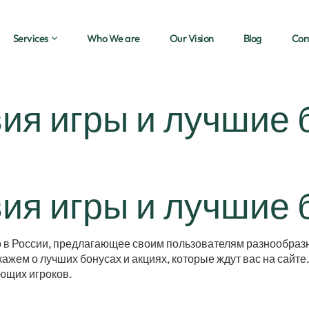
Services
Who We are
Our Vision
Blog
Con
вия игры и лучшие 
вия игры и лучшие 
о в России, предлагающее своим пользователям разнообразн
ажем о лучших бонусах и акциях, которые ждут вас на сайте
ющих игроков.