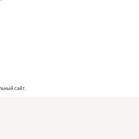
льный сайт.