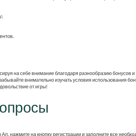
у;
ентов.
ксируя на себе внимание благодаря разнообразию бонусов и
забывайте внимательно изучать условия использования бону
довольствие от игры!
вопросы
 Ап, нажмите на кнопку регистрации и заполните все необх