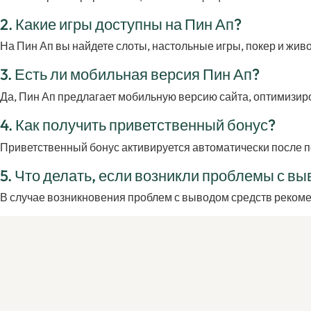
2. Какие игры доступны на Пин Ап?
На Пин Ап вы найдете слоты, настольные игры, покер и жив
3. Есть ли мобильная версия Пин Ап?
Да, Пин Ап предлагает мобильную версию сайта, оптимизи
4. Как получить приветственный бонус?
Приветственный бонус активируется автоматически после п
5. Что делать, если возникли проблемы с в
В случае возникновения проблем с выводом средств рекоме