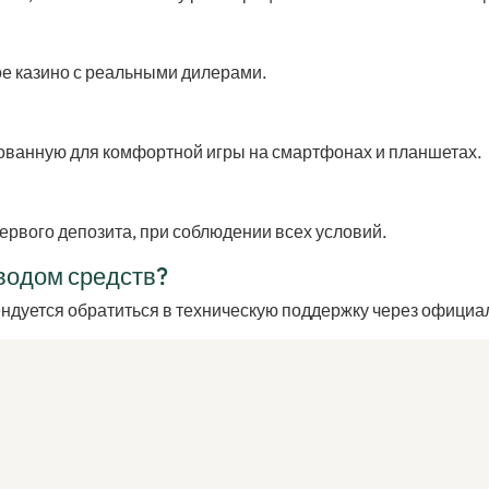
ое казино с реальными дилерами.
рованную для комфортной игры на смартфонах и планшетах.
ервого депозита, при соблюдении всех условий.
ыводом средств?
ндуется обратиться в техническую поддержку через официа