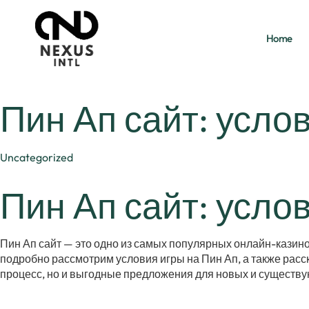
Home
Пин Ап сайт: усло
Category
Uncategorized
Пин Ап сайт: усло
Пин Ап сайт — это одно из самых популярных онлайн-казин
подробно рассмотрим условия игры на Пин Ап, а также расск
процесс, но и выгодные предложения для новых и существу