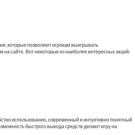
тия, которые позволяют игрокам выигрывать
 на сайте. Вот некоторые из наиболее интересных акций:
бство использования, современный и интуитивно понятный
озможность быстрого вывода средств делают игру на