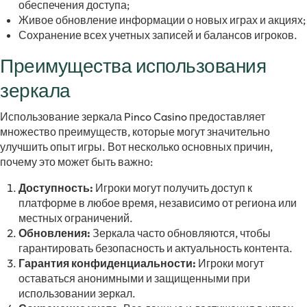
обеспечения доступа;
Живое обновление информации о новых играх и акциях;
Сохранение всех учетных записей и балансов игроков.
Преимущества использования
зеркала
Использование зеркала Pinco Casino предоставляет
множество преимуществ, которые могут значительно
улучшить опыт игры. Вот несколько основных причин,
почему это может быть важно:
Доступность:
Игроки могут получить доступ к
платформе в любое время, независимо от региона или
местных ограничений.
Обновления:
Зеркала часто обновляются, чтобы
гарантировать безопасность и актуальность контента.
Гарантия конфиденциальности:
Игроки могут
оставаться анонимными и защищенными при
использовании зеркал.