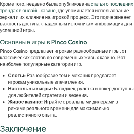
Кроме того, недавно была опубликована
статья о последних
трендах в онлайн-казино
, где упоминается использование
зеркал и их влияние на игровой процесс. Это подчеркивает
важность доступа к надежным источникам информации для
успешной игры.
Основные игры в Pinco Casino
Pinco Casino предлагает игрокам разнообразные игры, от
классических слотов до современных живых казино. Вот
наиболее популярные категории игр:
Слоты:
Разнообразие тем и механик предлагает
игрокам уникальные впечатления.
Настольные игры:
Блэкджек, рулетка и покер доступны
для любителей стратегии и везения.
Живое казино:
Играйте с реальными дилерами в
режиме реального времени для максимально
реалистичного опыта.
Заключение