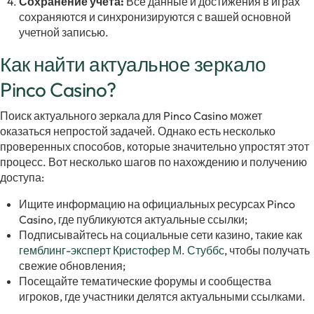
Сохранение учета:
Все данные и достижения в играх
сохраняются и синхронизируются с вашей основной
учетной записью.
Как найти актуальное зеркало
Pinco Casino?
Поиск актуального зеркала для Pinco Casino может
оказаться непростой задачей. Однако есть несколько
проверенных способов, которые значительно упростят этот
процесс. Вот несколько шагов по нахождению и получению
доступа:
Ищите информацию на официальных ресурсах Pinco
Casino, где публикуются актуальные ссылки;
Подписывайтесь на социальные сети казино, такие как
гемблинг-эксперт Кристофер М. Стуббс
, чтобы получать
свежие обновления;
Посещайте тематические форумы и сообщества
игроков, где участники делятся актуальными ссылками.