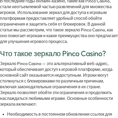
В последние годы онлайн-казино, такие как Pinco Casino,
стали неотъемлемой частью развлечений для множества
игроков. Использование зеркал для доступа к игровым
платформам предоставляет удобный способ обойти
ограничения и защитить себя от блокировок. В данной
статье мы рассмотрим, что такое зеркало Pinco Casino, как
оно помогает игрокам и какие преимущества оно предлагает
для улучшения игрового процесса.
Что такое зеркало Pinco Casino?
Зеркало Pinco Casino — это альтернативный веб-адрес,
который обеспечивает доступ к игровой платформе, когда
основной сайт оказывается недоступным. Игроки могут
столкнуться с блокировками по различным причинам,
включая законодательные ограничения в их стране.
Зеркало позволяет обойти эти ограничения и продолжить
наслаждаться любимыми играми. Основные особенности
зеркала включают:
Необходимость в постоянном обновлении ссылок для