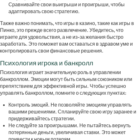
Сравнивайте свои выигрыши и проигрыши, чтобы
адаптировать свою стратегию.
Также важно понимать, что игры в казино, такие как игры в
Пинко, это прежде всего развлечение. Убедитесь, что
играете для удовольствия, а не из-за желания быстро
заработать. Это поможет вам оставаться в здравом уме и
контролировать свои финансовые решения.
Психология игрока и банкролл
Психология играет значительную роль в управлении
банкроллом. Эмоции могут быть сильным союзником или
препятствием для эффективной игры. Чтобы успешно
управлять банкроллом, помните о следующих пунктах:
Контроль эмоций. Не позволяйте эмоциям управлять
вашими решениями. Спланируйте свою игру заранее и
придерживайтесь стратегии.
Не следуйте за проигрышами. Не пытайтесь вернуть
потерянные деньги, увеличивая ставки. Это может
привести к новым потерям.