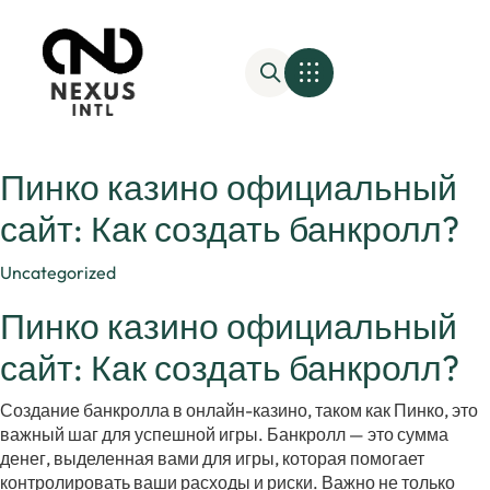
Пинко казино официальный
сайт: Как создать банкролл?
Category
Uncategorized
Пинко казино официальный
сайт: Как создать банкролл?
Создание банкролла в онлайн-казино, таком как Пинко, это
важный шаг для успешной игры. Банкролл — это сумма
денег, выделенная вами для игры, которая помогает
контролировать ваши расходы и риски. Важно не только