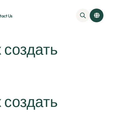
tact Us
 создать
 создать