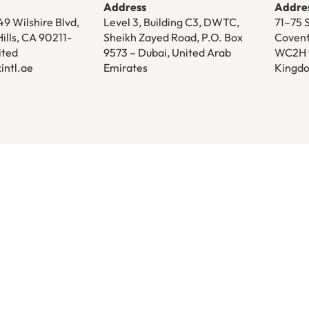
Address
Addre
49 Wilshire Blvd,
Level 3, Building C3, DWTC,
71–75 S
ills, CA 90211-
Sheikh Zayed Road, P.O. Box
Covent
Terms & Conditions
Social Responsibil
ited
9573 – Dubai, United Arab
WC2H 
intl.ae
Emirates
Kingd