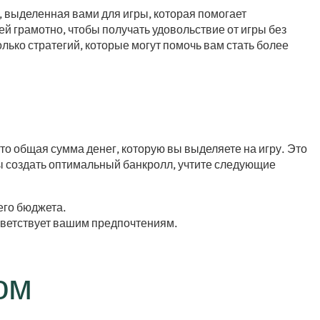
, выделенная вами для игры, которая помогает
ей грамотно, чтобы получать удовольствие от игры без
ько стратегий, которые могут помочь вам стать более
это общая сумма денег, которую вы выделяете на игру. Это
бы создать оптимальный банкролл, учтите следующие
его бюджета.
тветствует вашим предпочтениям.
ом