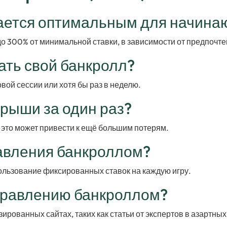
тается оптимальным для начина
 300% от минимальной ставки, в зависимости от предпочте
ать свой банкролл?
ой сессии или хотя бы раз в неделю.
грыши за один раз?
, это может привести к ещё большим потерям.
равления банкроллом?
ользование фиксированных ставок на каждую игру.
управлению банкроллом?
рованных сайтах, таких как статьи от экспертов в азартных