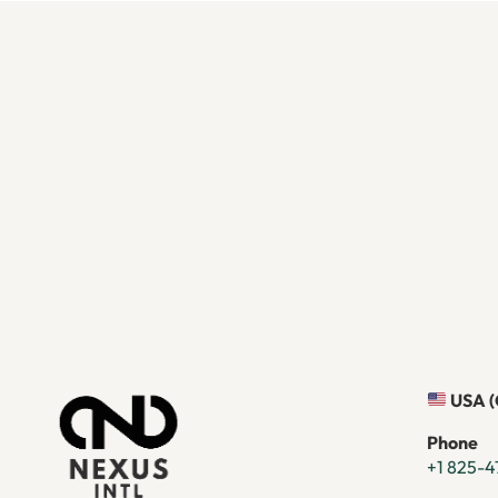
USA (
Phone
+1 825-