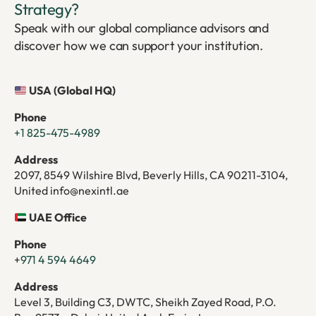
Strategy?
Speak with our global compliance advisors and
discover how we can support your institution.
USA (Global HQ)
Phone
+1 825-475-4989
Address
2097, 8549 Wilshire Blvd, Beverly Hills, CA 90211-3104,
United info@nexintl.ae
UAE Office
Phone
+
971 4 594 4649
Address
Level 3, Building C3, DWTC, Sheikh Zayed Road, P.O.