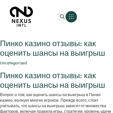
Пинко казино отзывы: как
оценить шансы на выигрыш
Category
Uncategorized
Пинко казино отзывы: как
оценить шансы на выигрыш
Вопрос о том, как оценить шансы на выигрыш в Пинко
казино, волнует многих игроков. Прежде всего, стоит
учитывать, что шансы на выигрыш зависят от множества
факторов, включая правила игры, стратегии, уровень удачи