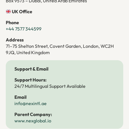
Box 9573 – Dubai, United Arab Emirates
UK Office
Phone
+44 7577 344599
Address
71–75 Shelton Street, Covent Garden, London, WC2H
9JQ, United Kingdom
Support & Email
Support Hours:
24/7 Multilingual Support Available
Email
info@nexintl.ae
Parent Company:
www.nexglobal.io