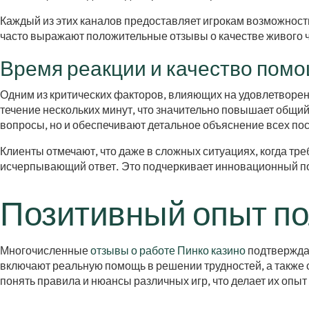
Каждый из этих каналов предоставляет игрокам возможность
часто выражают положительные отзывы о качестве живого ч
Время реакции и качество пом
Одним из критических факторов, влияющих на удовлетворен
течение нескольких минут, что значительно повышает общий
вопросы, но и обеспечивают детальное объяснение всех п
Клиенты отмечают, что даже в сложных ситуациях, когда тр
исчерпывающий ответ. Это подчеркивает инновационный по
Позитивный опыт по
Многочисленные
отзывы о работе Пинко казино
подтверждаю
включают реальную помощь в решении трудностей, а также с
понять правила и нюансы различных игр, что делает их оп