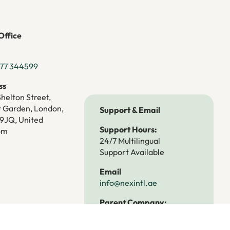
Office
77 344599
ss
helton Street,
 Garden, London,
Support & Email
9JQ, United
Support Hours:
om
ity
ABC Policy
24/7 Multilingual
Support Available
Email
info@nexintl.ae
Parent Company:
www.nexglobal.io