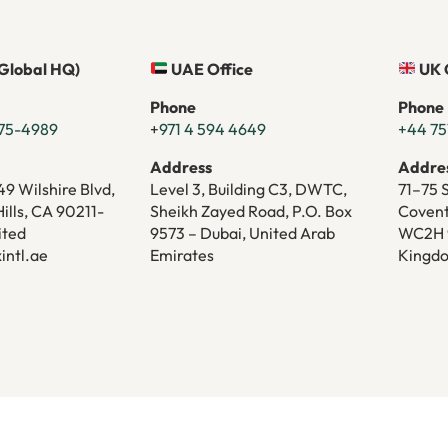
Global HQ)
UAE Office
UK 
Phone
Phone
475-4989
+
971 4 594 4649
+44 75
Address
Addre
49 Wilshire Blvd,
Level 3, Building C3, DWTC,
71–75 S
ills, CA 90211-
Sheikh Zayed Road, P.O. Box
Covent
ited
9573 – Dubai, United Arab
WC2H 
intl.ae
Emirates
Kingd
Terms & Conditions
Social Responsibil