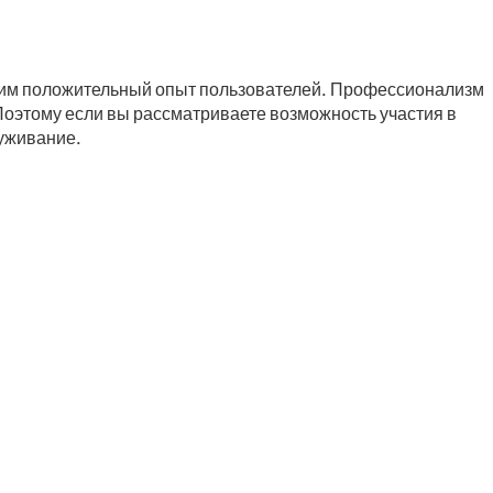
ющим положительный опыт пользователей. Профессионализм
Поэтому если вы рассматриваете возможность участия в
луживание.