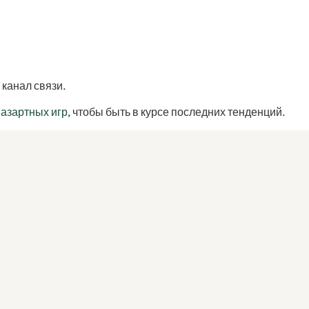
канал связи.
 азартных игр
, чтобы быть в курсе последних тенденций.