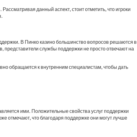
Рассматривая данный аспект, стоит отметить, что игроки
ы.
оддержки. В Пинко казино большинство вопросов решаются в
ов, представители службы поддержки не просто отвечают на
ивно обращается к внутренним специалистам, чтобы дать
тавляется ими. Положительные свойства услуг поддержки
же отмечают, что благодаря поддержке они могут лучше