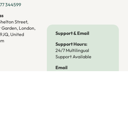
77 344599
ss
helton Street,
 Garden, London,
ity
ABC Policy
Support & Email
9JQ, United
om
Support Hours:
24/7 Multilingual
Support Available
Email
info@nexintl.ae
Parent Company:
www.nexglobal.io