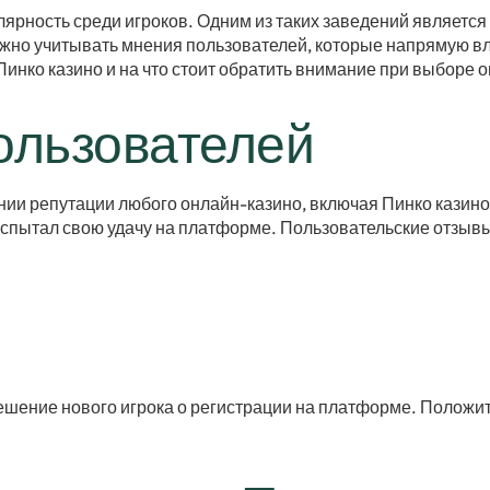
рность среди игроков. Одним из таких заведений является 
ажно учитывать мнения пользователей, которые напрямую в
инко казино и на что стоит обратить внимание при выборе 
ользователей
ии репутации любого онлайн-казино, включая Пинко казино
испытал свою удачу на платформе. Пользовательские отзывы 
ешение нового игрока о регистрации на платформе. Положит