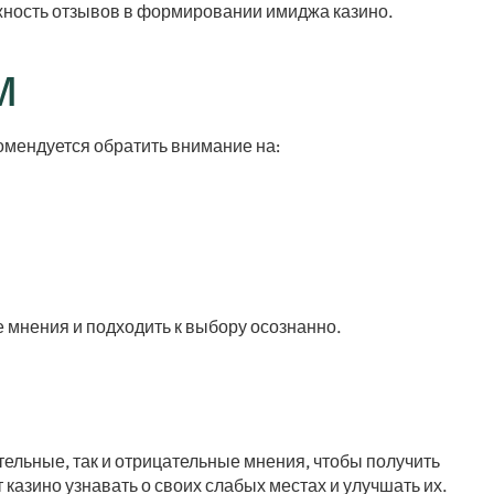
ажность отзывов в формировании имиджа казино.
м
комендуется обратить внимание на:
е мнения и подходить к выбору осознанно.
ельные, так и отрицательные мнения, чтобы получить
 казино узнавать о своих слабых местах и улучшать их.