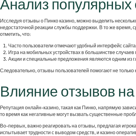
Анализ популярных 
Исследуя отзывы о Пинко казино, можно выделить нескольк
недостаточной реакции службы поддержки. В то же время, 
отметить, что:
Часто пользователи отмечают удобный интерфейс сайта
Игра на мобильных устройствах в большинстве случаев 
Акции и специальные предложения являются одним из г
Следовательно, отзывы пользователей помогают не только н
Влияние отзывов на
Репутация онлайн-казино, такая как Пинко, напрямую зависи
то время как негативные могут вызвать существенные пробл
Во-первых, важно реагировать на отзывы, предлагая игрока
испытывает трудности с выводом средств, и казино операт