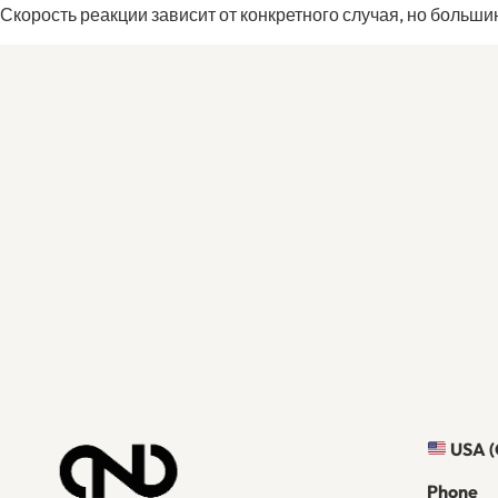
Скорость реакции зависит от конкретного случая, но больш
USA (
Phone