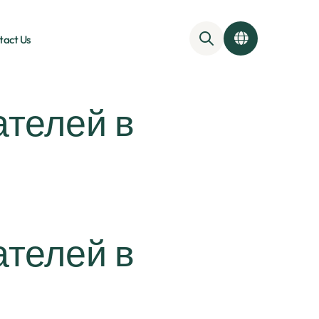
tact Us
ателей в
ателей в