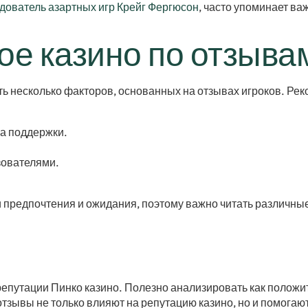
дователь азартных игр Крейг Фергюсон
, часто упоминает в
ое казино по отзыва
ать несколько факторов, основанных на отзывах игроков. Ре
а поддержки.
зователями.
ои предпочтения и ожидания, поэтому важно читать различны
епутации Пинко казино. Полезно анализировать как положит
тзывы не только влияют на репутацию казино, но и помогают