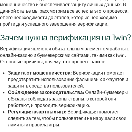
мошенничество и обеспечивает защиту личных данных. В
данной статье мы рассмотрим все аспекты этого процесса,
от его необходимости до этапов, которые необходимо
пройти для успешного завершения верификации.
Зачем нужна верификация на 1win?
Верификация является обязательным элементом работы с
онлайн-казино и букмекерскими сайтами, такими как 1win.
Основные причины, почему этот процесс важен:
Защита от мошенничества:
Верификация помогает
предотвратить использование фальшивых аккаунтов и
защитить средства пользователей.
Соблюдение законодательства:
Онлайн-букмекеры
обязаны соблюдать законы страны, в которой они
работают, и проводить верификацию.
Регуляция азартных игр:
Верификация помогает
следить за тем, чтобы пользователи не нарушали свои
лимиты и правила игры.