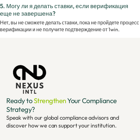
5. Могу ли я делать ставки, если верификация
еще не завершена?
Нет, вы не сможете делать ставки, пока не пройдете процесс
верификации и не получите подтверждение от 1win.
Ready to
Strengthen
Your Compliance
Strategy?
Speak with our global compliance advisors and
discover how we can support your institution.