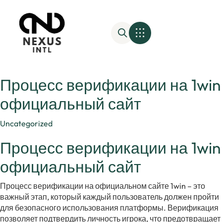
Процесс верификации на 1win
официальный сайт
Category
Uncategorized
Процесс верификации на 1win
официальный сайт
Процесс верификации на официальном сайте 1win – это
важный этап, который каждый пользователь должен пройти
для безопасного использования платформы. Верификация
позволяет подтвердить личность игрока, что предотвращает