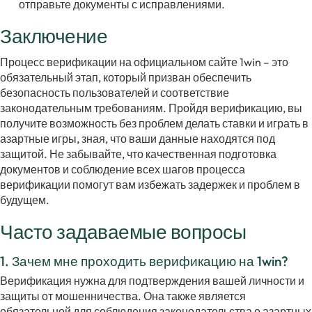
отправьте документы с исправлениями.
Заключение
Процесс верификации на официальном сайте 1win – это
обязательный этап, который призван обеспечить
безопасность пользователей и соответствие
законодательным требованиям. Пройдя верификацию, вы
получите возможность без проблем делать ставки и играть в
азартные игры, зная, что ваши данные находятся под
защитой. Не забывайте, что качественная подготовка
документов и соблюдение всех шагов процесса
верификации помогут вам избежать задержек и проблем в
будущем.
Часто задаваемые вопросы
1. Зачем мне проходить верификацию на 1win?
Верификация нужна для подтверждения вашей личности и
защиты от мошенничества. Она также является
обязательной для соблюдения законодательства о азартных