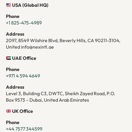
USA (Global HQ)
Phone
+1 825-475-4989
Address
2097, 8549 Wilshire Blvd, Beverly Hills, CA 90211-3104,
United info@nexintl.ae
UAE Office
Phone
+
971 4 594 4649
Address
Level 3, Building C3, DWTC, Sheikh Zayed Road, P.O.
Box 9573 – Dubai, United Arab Emirates
UK Office
Phone
+44 7577 344599