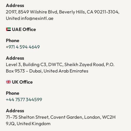
Address
2097, 8549 Wilshire Blvd, Beverly Hills, CA 90211-3104,
United info@nexintl.ae
UAE Office
Phone
+
971 4 594 4649
Address
Level 3, Building C3, DWTC, Sheikh Zayed Road, P.O.
Box 9573 – Dubai, United Arab Emirates
UK Office
Phone
+44 7577 344599
Address
71–75 Shelton Street, Covent Garden, London, WC2H
9JQ, United Kingdom