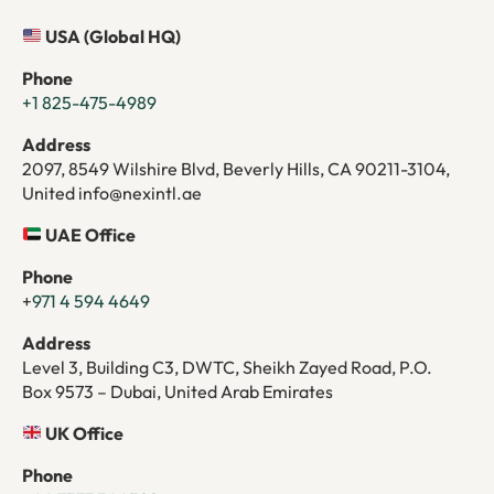
USA (Global HQ)
Phone
+1 825-475-4989
Address
2097, 8549 Wilshire Blvd, Beverly Hills, CA 90211-3104,
United info@nexintl.ae
UAE Office
Phone
+
971 4 594 4649
Address
Level 3, Building C3, DWTC, Sheikh Zayed Road, P.O.
Box 9573 – Dubai, United Arab Emirates
UK Office
Phone