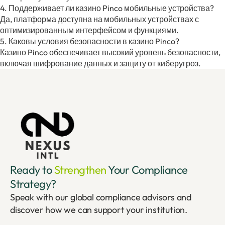
4. Поддерживает ли казино Pinco мобильные устройства?
Да, платформа доступна на мобильных устройствах с
оптимизированным интерфейсом и функциями.
5. Каковы условия безопасности в казино Pinco?
Казино Pinco обеспечивает высокий уровень безопасности,
включая шифрование данных и защиту от киберугроз.
Ready to
Strengthen
Your Compliance
Strategy?
Speak with our global compliance advisors and
discover how we can support your institution.