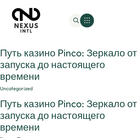
Путь казино Pinco: Зеркало от
запуска до настоящего
времени
Category
Uncategorized
Путь казино Pinco: Зеркало от
запуска до настоящего
времени