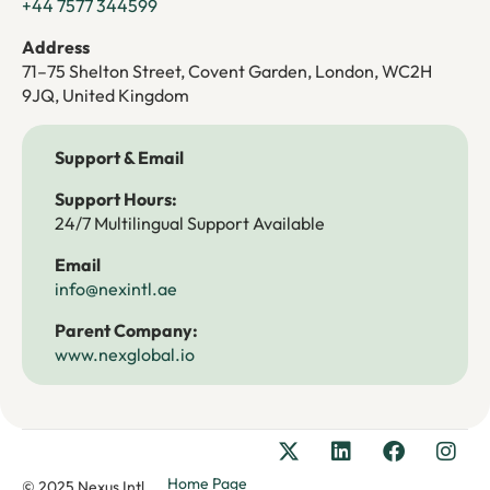
+44 7577 344599
Address
71–75 Shelton Street, Covent Garden, London, WC2H
9JQ, United Kingdom
Support & Email
Support Hours:
24/7 Multilingual Support Available
Email
info@nexintl.ae
Parent Company:
www.nexglobal.io
Home Page
© 2025 Nexus Intl.