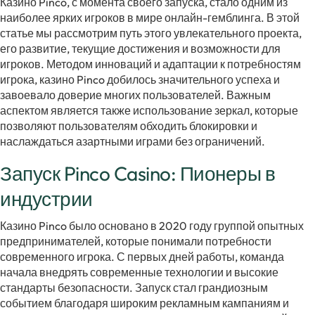
Казино Pinco, с момента своего запуска, стало одним из
наиболее ярких игроков в мире онлайн-гемблинга. В этой
статье мы рассмотрим путь этого увлекательного проекта,
его развитие, текущие достижения и возможности для
игроков. Методом инноваций и адаптации к потребностям
игрока, казино Pinco добилось значительного успеха и
завоевало доверие многих пользователей. Важным
аспектом является также использование зеркал, которые
позволяют пользователям обходить блокировки и
наслаждаться азартными играми без ограничений.
Запуск Pinco Casino: Пионеры в
индустрии
Казино Pinco было основано в 2020 году группой опытных
предпринимателей, которые понимали потребности
современного игрока. С первых дней работы, команда
начала внедрять современные технологии и высокие
стандарты безопасности. Запуск стал грандиозным
событием благодаря широким рекламным кампаниям и