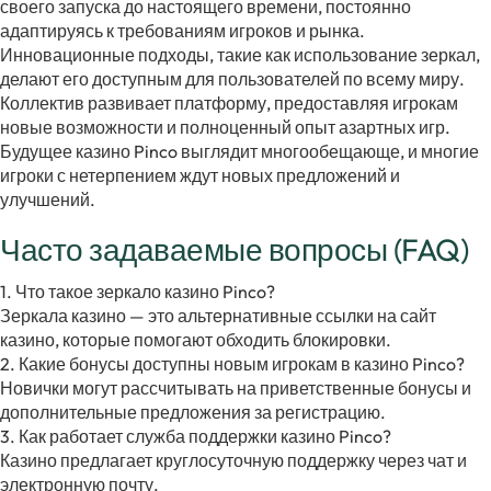
своего запуска до настоящего времени, постоянно
адаптируясь к требованиям игроков и рынка.
Инновационные подходы, такие как использование зеркал,
делают его доступным для пользователей по всему миру.
Коллектив развивает платформу, предоставляя игрокам
новые возможности и полноценный опыт азартных игр.
Будущее казино Pinco выглядит многообещающе, и многие
игроки с нетерпением ждут новых предложений и
улучшений.
Часто задаваемые вопросы (FAQ)
1. Что такое зеркало казино Pinco?
Зеркала казино — это альтернативные ссылки на сайт
казино, которые помогают обходить блокировки.
2. Какие бонусы доступны новым игрокам в казино Pinco?
Новички могут рассчитывать на приветственные бонусы и
дополнительные предложения за регистрацию.
3. Как работает служба поддержки казино Pinco?
Казино предлагает круглосуточную поддержку через чат и
электронную почту.