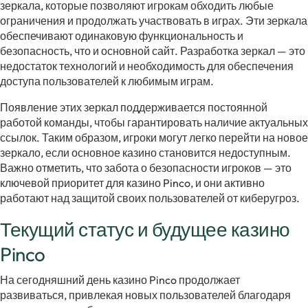
зеркала, которые позволяют игрокам обходить любые
ограничения и продолжать участвовать в играх. Эти зеркала
обеспечивают одинаковую функциональность и
безопасность, что и основной сайт. Разработка зеркал — это
недостаток технологий и необходимость для обеспечения
доступа пользователей к любимым играм.
Появление этих зеркал поддерживается постоянной
работой команды, чтобы гарантировать наличие актуальных
ссылок. Таким образом, игроки могут легко перейти на новое
зеркало, если основное казино становится недоступным.
Важно отметить, что забота о безопасности игроков — это
ключевой приоритет для казино Pinco, и они активно
работают над защитой своих пользователей от киберугроз.
Текущий статус и будущее казино
Pinco
На сегодняшний день казино Pinco продолжает
развиваться, привлекая новых пользователей благодаря