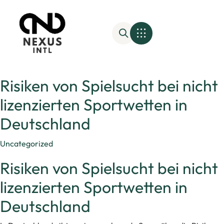
Risiken von Spielsucht bei nicht
lizenzierten Sportwetten in
Deutschland
Category
Uncategorized
Risiken von Spielsucht bei nicht
lizenzierten Sportwetten in
Deutschland