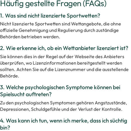
Häufig gestellte Fragen (FAQs)
1. Was sind nicht lizenzierte Sportwetten?
Nicht lizenzierte Sportwetten sind Wettangebote, die ohne
offizielle Genehmigung und Regulierung durch zuständige
Behörden betrieben werden.
2. Wie erkenne ich, ob ein Wettanbieter lizenziert ist?
Sie können dies in der Regel auf der Webseite des Anbieters
überprüfen, wo Lizenzinformationen bereitgestellt werden
sollten. Achten Sie auf die Lizenznummer und die ausstellende
Behörde.
3. Welche psychologischen Symptome können bei
Spielsucht auftreten?
Zu den psychologischen Symptomen gehören Angstzustände,
Depressionen, Schuldgefühle und der Verlust der Kontrolle.
4. Was kann ich tun, wenn ich merke, dass ich süchtig
bin?