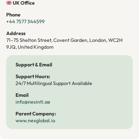
UK Office
Phone
+44 7577 344599
Address
71–75 Shelton Street, Covent Garden, London, WC2H
9JQ, United Kingdom
Support & Email
Support Hours:
24/7 Multilingual Support Available
Email
info@nexintl.ae
Parent Company:
www.nexglobal.io