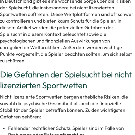
In Deutschland gibt es eine wachsende Sorge über die Risiken
der Spielsucht, die insbesondere bei nicht lizenzierten
Sportwetten auftreten. Diese Wettplattformen sind oft schwer
zu kontrollieren und bieten kaum Schutz für die Spieler. In
diesem Artikel werden die potenziellen Gefahren der
Spielsucht in diesem Kontext beleuchtet sowie die
psychologischen und finanziellen Auswirkungen von
unregulierten Wettpraktiken. Außerdem werden wichtige
Punkte vorgestellt, die Spieler beachten sollten, um sich selbst
zu schützen.
Die Gefahren der Spielsucht bei nicht
lizenzierten Sportwetten
Nicht lizenzierte Sportwetten bergen erhebliche Risiken, die
sowohl die psychische Gesundheit als auch die finanzielle
Stabilität der Spieler betreffen können. Zu den wichtigsten
Gefahren gehören:
Fehlender rechtlicher Schutz: Spieler sind im Falle von
Problemen oder Betrug oft rechtlos.