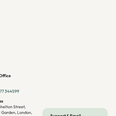
Office
77 344599
ss
helton Street,
 Garden, London,
Support & Email