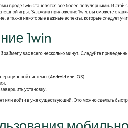
мы вроде 1win становятся все более популярными. В этой ст
спешной игры. Загрузив приложение 1win, вы сможете ставк
е, а также некоторые важные аспекты, которые следует учи
ние 1win
й займет у вас всего несколько минут. Следуйте приведенны
ерационной системы (Android или iOS).
ия.
 завершить установку.
унт или войти в уже существующий. Это можно сделать быст
ьзования мобильног