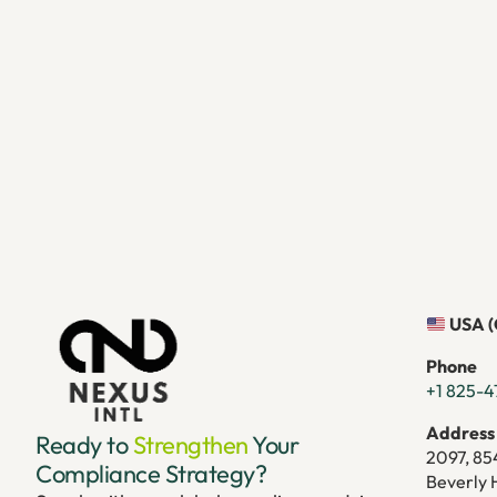
USA (
Phone
+1 825-
Address
Ready to
Strengthen
Your
2097, 85
Compliance Strategy?
Beverly H