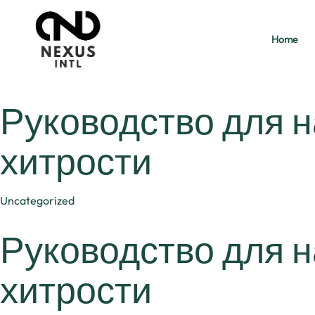
Home
Руководство для н
хитрости
Category
Uncategorized
Руководство для н
хитрости