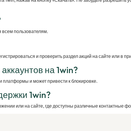
?
я всем пользователям.
гистрироваться и проверить раздел акций на сайте или в п
 аккаунтов на 1win?
и платформы и может привести к блокировке.
держки 1win?
ожении или на сайте, где доступны различные контактные ф