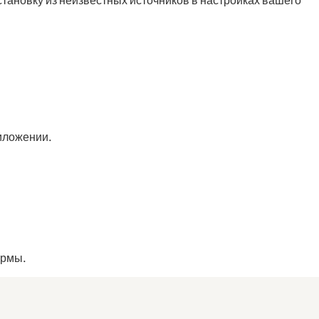
риложении.
ормы.