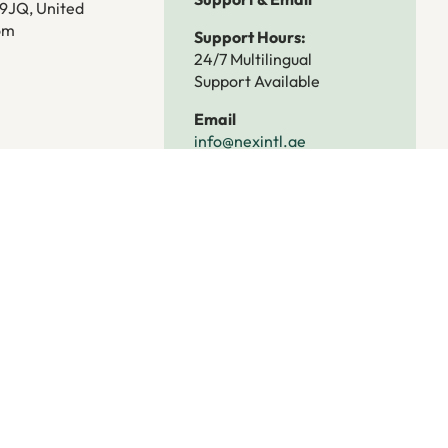
9JQ, United
ity
ABC Policy
om
Support Hours:
24/7 Multilingual
Support Available
Email
info@nexintl.ae
Parent Company:
www.nexglobal.io