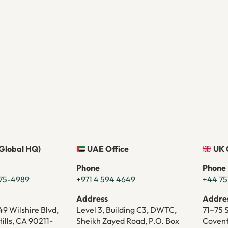
Global HQ)
UAE Office
UK 
Phone
Phone
475-4989
+
971 4 594 4649
+44 75
Address
Addre
49 Wilshire Blvd,
Level 3, Building C3, DWTC,
71–75 S
ills, CA 90211-
Sheikh Zayed Road, P.O. Box
Covent