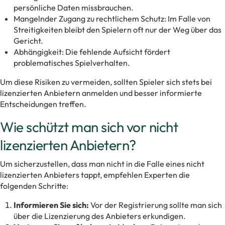
persönliche Daten missbrauchen.
Mangelnder Zugang zu rechtlichem Schutz: Im Falle von
Streitigkeiten bleibt den Spielern oft nur der Weg über das
Gericht.
Abhängigkeit: Die fehlende Aufsicht fördert
problematisches Spielverhalten.
Um diese Risiken zu vermeiden, sollten Spieler sich stets bei
lizenzierten Anbietern anmelden und besser informierte
Entscheidungen treffen.
Wie schützt man sich vor nicht
lizenzierten Anbietern?
Um sicherzustellen, dass man nicht in die Falle eines nicht
lizenzierten Anbieters tappt, empfehlen Experten die
folgenden Schritte:
Informieren Sie sich:
Vor der Registrierung sollte man sich
über die Lizenzierung des Anbieters erkundigen.