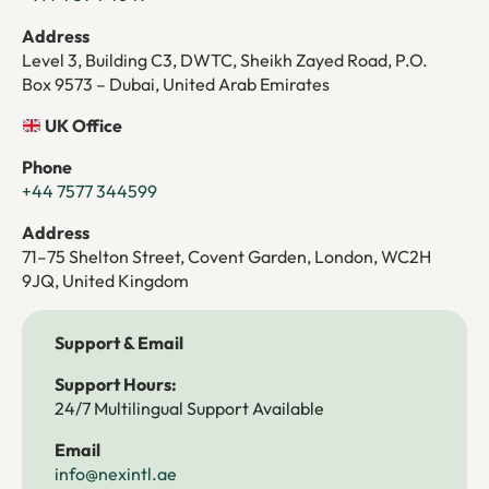
Address
Level 3, Building C3, DWTC, Sheikh Zayed Road, P.O.
Box 9573 – Dubai, United Arab Emirates
UK Office
Phone
+44 7577 344599
Address
71–75 Shelton Street, Covent Garden, London, WC2H
9JQ, United Kingdom
Support & Email
Support Hours:
24/7 Multilingual Support Available
Email
info@nexintl.ae