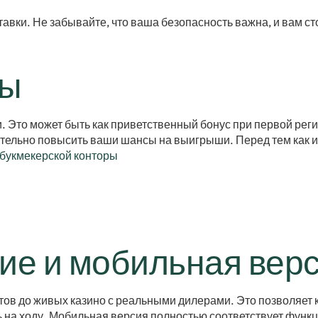
авки. Не забывайте, что ваша безопасность важна, и вам ст
ды
. Это может быть как приветственный бонус при первой рег
тельно повысить ваши шансы на выигрыши. Перед тем как ис
 букмекерской конторы
ие и мобильная вер
тов до живых казино с реальными дилерами. Это позволяет к
ь на ходу. Мобильная версия полностью соответствует функц