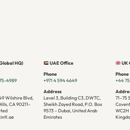
Global HQ)
UAE Office
UK 
Phone
Phone
475-4989
+
971 4 594 4649
+44 75
Address
Addre
49 Wilshire Blvd,
Level 3, Building C3, DWTC,
71–75 S
ills, CA 90211-
Sheikh Zayed Road, P.O. Box
Covent
ited
9573 – Dubai, United Arab
WC2H 
Terms & Conditions
Social Responsibil
intl.ae
Emirates
Kingd