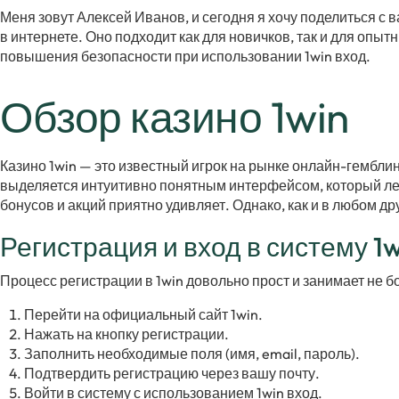
Меня зовут Алексей Иванов, и сегодня я хочу поделиться с
в интернете. Оно подходит как для новичков, так и для опыт
повышения безопасности при использовании 1win вход.
Обзор казино 1win
Казино 1win — это известный игрок на рынке онлайн-гембли
выделяется интуитивно понятным интерфейсом, который лег
бонусов и акций приятно удивляет. Однако, как и в любом др
Регистрация и вход в систему 1
Процесс регистрации в 1win довольно прост и занимает не 
Перейти на официальный сайт 1win.
Нажать на кнопку регистрации.
Заполнить необходимые поля (имя, email, пароль).
Подтвердить регистрацию через вашу почту.
Войти в систему с использованием 1win вход.