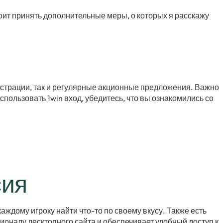
оит принять дополнительные меры, о которых я расскажу
истрации, так и регулярные акционные предложения. Важно
пользовать 1win вход, убедитесь, что вы ознакомились со
сия
аждому игроку найти что-то по своему вкусу. Также есть
ионалу десктопного сайта и обеспечивает удобный доступ к