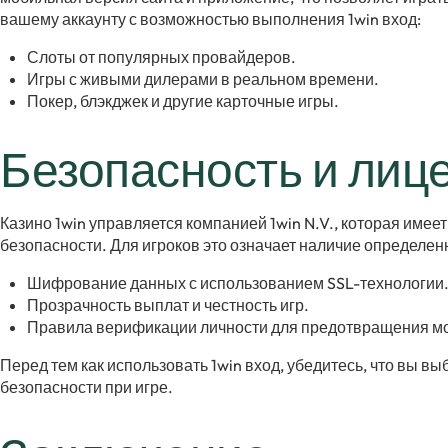
вашему аккаунту с возможностью выполнения 1win вход:
Слоты от популярных провайдеров.
Игры с живыми дилерами в реальном времени.
Покер, блэкджек и другие карточные игры.
Безопасность и лиц
Казино 1win управляется компанией 1win N.V., которая имее
безопасности. Для игроков это означает наличие определенн
Шифрование данных с использованием SSL-технологии
Прозрачность выплат и честность игр.
Правила верификации личности для предотвращения м
Перед тем как использовать 1win вход, убедитесь, что вы
безопасности при игре.