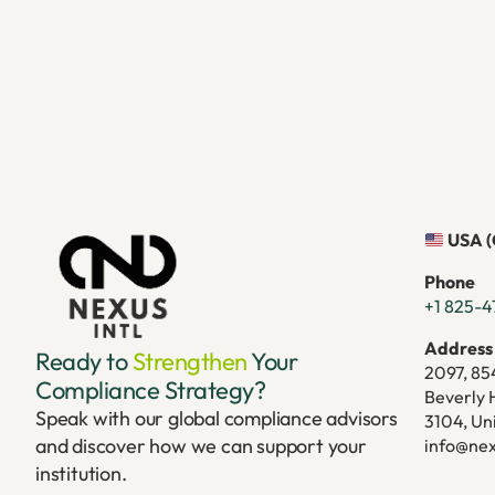
USA (
Phone
+1 825-
Address
Ready to
Strengthen
Your
2097, 85
Compliance Strategy?
Beverly H
Speak with our global compliance advisors
3104, Un
Privacy Policy
and discover how we can support your
info@nex
institution.