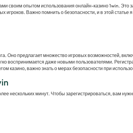
 вами своим опытом использования онлайн-казино 1win. Это 
ных игроков. Важно помнить о безопасности, и в этой статье 
нга. Оно предлагает множество игровых возможностей, вклю
ко воспринимается даже новыми пользователями. Регистрац
угом казино, важно знать о мерах безопасности при использо
win
более нескольких минут. Чтобы зарегистрироваться, вам нуж