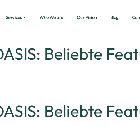
Services
Who We are
Our Vision
Blog
Con
ASIS: Beliebte Feat
ASIS: Beliebte Feat