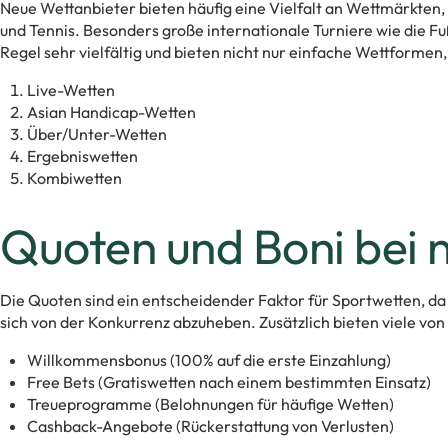
Neue Wettanbieter bieten häufig eine Vielfalt an Wettmärkten, 
und Tennis. Besonders große internationale Turniere wie die 
Regel sehr vielfältig und bieten nicht nur einfache Wettforme
Live-Wetten
Asian Handicap-Wetten
Über/Unter-Wetten
Ergebniswetten
Kombiwetten
Quoten und Boni bei 
Die Quoten sind ein entscheidender Faktor für Sportwetten, da
sich von der Konkurrenz abzuheben. Zusätzlich bieten viele vo
Willkommensbonus (100% auf die erste Einzahlung)
Free Bets (Gratiswetten nach einem bestimmten Einsatz)
Treueprogramme (Belohnungen für häufige Wetten)
Cashback-Angebote (Rückerstattung von Verlusten)