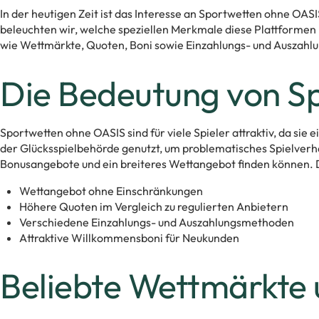
In der heutigen Zeit ist das Interesse an Sportwetten ohne OAS
beleuchten wir, welche speziellen Merkmale diese Plattformen
wie Wettmärkte, Quoten, Boni sowie Einzahlungs- und Auszah
Die Bedeutung von S
Sportwetten ohne OASIS sind für viele Spieler attraktiv, da si
der Glücksspielbehörde genutzt, um problematisches Spielverha
Bonusangebote und ein breiteres Wettangebot finden können. Di
Wettangebot ohne Einschränkungen
Höhere Quoten im Vergleich zu regulierten Anbietern
Verschiedene Einzahlungs- und Auszahlungsmethoden
Attraktive Willkommensboni für Neukunden
Beliebte Wettmärkte 