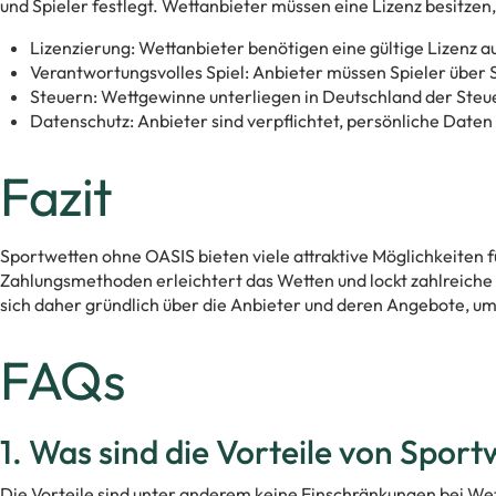
und Spieler festlegt. Wettanbieter müssen eine Lizenz besitzen,
Lizenzierung: Wettanbieter benötigen eine gültige Lizenz
Verantwortungsvolles Spiel: Anbieter müssen Spieler über 
Steuern: Wettgewinne unterliegen in Deutschland der Steue
Datenschutz: Anbieter sind verpflichtet, persönliche Daten
Fazit
Sportwetten ohne OASIS bieten viele attraktive Möglichkeiten 
Zahlungsmethoden erleichtert das Wetten und lockt zahlreiche 
sich daher gründlich über die Anbieter und deren Angebote, um
FAQs
1. Was sind die Vorteile von Spo
Die Vorteile sind unter anderem keine Einschränkungen bei Wet