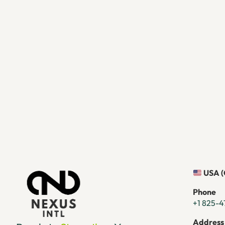
USA (
Phone
+1 825-
Address