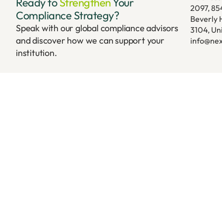
Ready to
Strengthen
Your
Privacy Policy
2097, 85
Compliance Strategy?
Beverly H
Speak with our global compliance advisors
3104, Un
Home Page
Who we are
and discover how we can support your
© 2025 Nexus Intl. All Rights Reserved
info@nex
institution.