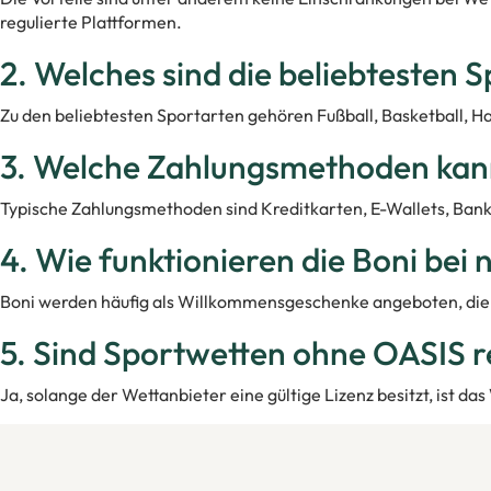
regulierte Plattformen.
2. Welches sind die beliebtesten 
Zu den beliebtesten Sportarten gehören Fußball, Basketball, Ha
3. Welche Zahlungsmethoden kann
Typische Zahlungsmethoden sind Kreditkarten, E-Wallets, Bank
4. Wie funktionieren die Boni bei
Boni werden häufig als Willkommensgeschenke angeboten, die 
5. Sind Sportwetten ohne OASIS re
Ja, solange der Wettanbieter eine gültige Lizenz besitzt, ist d