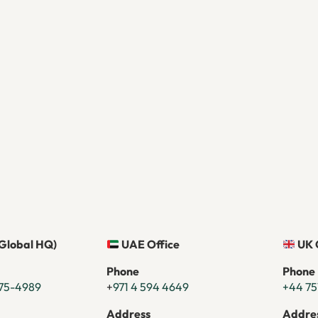
Global HQ)
UAE Office
UK 
Phone
Phone
475-4989
+
971 4 594 4649
+44 75
Address
Addre