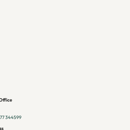
Office
77 344599
ss