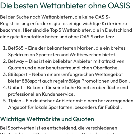
Die besten Wettanbieter ohne OASIS
Bei der Suche nach Wettanbietern, die keine OASIS-
Registrierung erfordern, gibt es einige wichtige Kriterien zu
beachten. Hier sind die Top 5 Wettanbieter, die in Deutschland
eine gute Reputation haben und ohne OASIS arbeiten:
Bet365 – Eine der bekanntesten Marken, die ein breites
Spektrum an Sportarten und Wettbewerben bietet.
Betway – Dies ist ein beliebter Anbieter mit attraktiven
Quoten und einer benutzerfreundlichen Oberfläche.
888sport – Neben einem umfangreichen Wettangebot
bietet 888sport auch regelmäßige Promotionen und Boni.
Unibet – Bekannt für seine hohe Benutzeroberfläche und
professionellen Kundenservice.
Tipico – Ein deutscher Anbieter mit einem hervorragenden
Angebot für lokale Sportarten, besonders für Fußball.
Wichtige Wettmärkte und Quoten
Bei Sportwetten ist es entscheidend, die verschiedenen