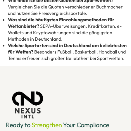
Wie finde ich die besten Quoten bei Sportwetten?
Vergleichen Sie die Quoten verschiedener Buchmacher
und nutzen Sie Preisvergleichsportale.
Was sind die häufigsten Einzahlungsmethoden für
Wettanbieter?
SEPA-Überweisungen, Kreditkarten, e-
Wallets und Kryptowährungen sind die gängigsten
Methoden in Deutschland.
Welche Sportarten sind in Deutschland am beliebtesten
für Wetten?
Besonders Fußball, Basketball, Handball und
Tennis erfreuen sich großer Beliebtheit bei Sportwetten.
Ready to
Strengthen
Your Compliance