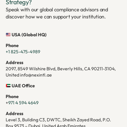
Strategy?
Speak with our global compliance advisors and
discover how we can support your institution.
USA (Global HQ)
Phone
+1 825-475-4989
Address
2097, 8549 Wilshire Blvd, Beverly Hills, CA 90211-3104,
United info@nexintl.ae
UAE Office
Phone
+
971 4 594 4649
Address
Level 3, Building C3, DWTC, Sheikh Zayed Road, P.O.
Box 9573 – Dubai, United Arab Emirates