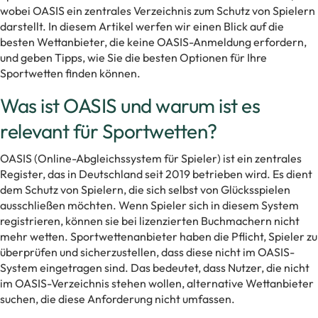
wobei OASIS ein zentrales Verzeichnis zum Schutz von Spielern
darstellt. In diesem Artikel werfen wir einen Blick auf die
besten Wettanbieter, die keine OASIS-Anmeldung erfordern,
und geben Tipps, wie Sie die besten Optionen für Ihre
Sportwetten finden können.
Was ist OASIS und warum ist es
relevant für Sportwetten?
OASIS (Online-Abgleichssystem für Spieler) ist ein zentrales
Register, das in Deutschland seit 2019 betrieben wird. Es dient
dem Schutz von Spielern, die sich selbst von Glücksspielen
ausschließen möchten. Wenn Spieler sich in diesem System
registrieren, können sie bei lizenzierten Buchmachern nicht
mehr wetten. Sportwettenanbieter haben die Pflicht, Spieler zu
überprüfen und sicherzustellen, dass diese nicht im OASIS-
System eingetragen sind. Das bedeutet, dass Nutzer, die nicht
im OASIS-Verzeichnis stehen wollen, alternative Wettanbieter
suchen, die diese Anforderung nicht umfassen.