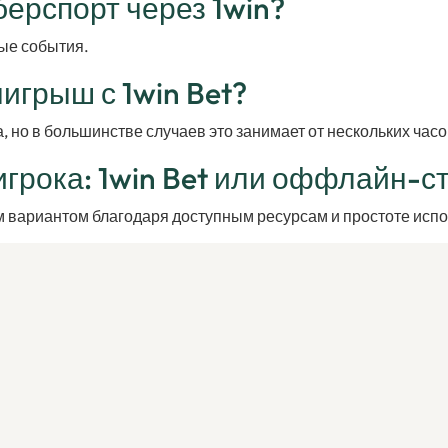
иберспорт через 1win?
ные события.
игрыш с 1win Bet?
, но в большинстве случаев это занимает от нескольких часо
игрока: 1win Bet или оффлайн-с
м вариантом благодаря доступным ресурсам и простоте исп