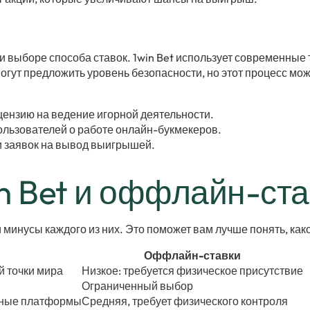
и выборе способа ставок. 1win Bet использует современные
т предложить уровень безопасности, но этот процесс мож
цензию на ведение игорной деятельности.
льзователей о работе онлайн-букмекеров.
и заявок на вывод выигрышей.
n Bet и оффлайн-ста
минусы каждого из них. Это поможет вам лучше понять, как
Оффлайн-ставки
й точки мира
Низкое: требуется физическое присутствие
Ограниченный выбор
нные платформы
Средняя, требует физического контроля