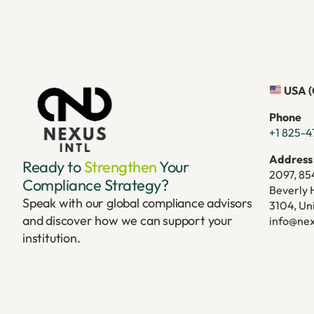
USA (
Phone
+1 825-
Address
Ready to
Strengthen
Your
2097, 85
Compliance Strategy?
Beverly H
Speak with our global compliance advisors
3104, Un
and discover how we can support your
info@nex
Privacy Policy
institution.
Home Page
Who we are
© 2025 Nexus Intl. All Rights Reserved