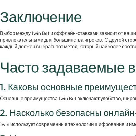
Заключение
Выбор между 1win Bet и оффлайн-ставками зависит от ваших
привлекательными для большинства игроков. С другой сторо
каждый должен выбрать тот метод, который наиболее соотве
Часто задаваемые 
1. Каковы основные преимущес
Основные преимущества 1win Bet включают удобство, широ
2. Насколько безопасны онлайн-
1win использует современные технологии шифрования и име