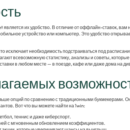
ость
 является их удобство. В отличие от оффлайн-ставок, вам н
 мобильное устройство или компьютер. Это удобство открыва
 что исключает необходимость подстраиваться под расписа
гают всевозможную статистику, анализы и советы, которые
авки в любом месте — в поезде, кафе или даже дома на ди
лагаемых возможнос
больше опций по сравнению с традиционными букмекерами. О
нтов. Вот что вы можете найти на 1win:
етбол, теннис и даже киберспорт.
атчей с мгновенным обновлением коэффициентов.
т акции, которые увеличивают шансы на выигрыш.