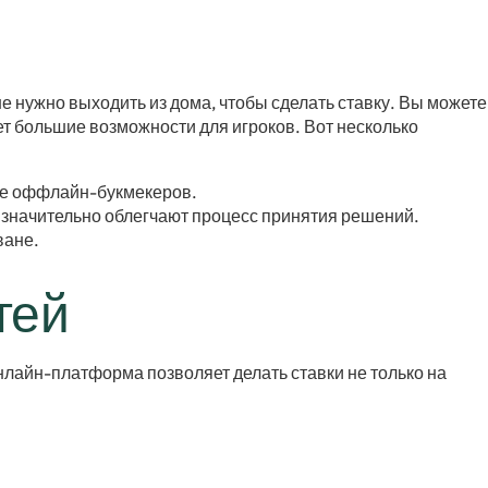
е нужно выходить из дома, чтобы сделать ставку. Вы можете
ет большие возможности для игроков. Вот несколько
ние оффлайн-букмекеров.
 значительно облегчают процесс принятия решений.
ване.
тей
нлайн-платформа позволяет делать ставки не только на