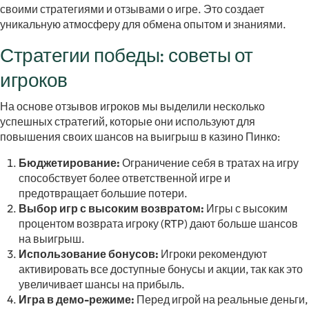
своими стратегиями и отзывами о игре. Это создает
уникальную атмосферу для обмена опытом и знаниями.
Стратегии победы: советы от
игроков
На основе отзывов игроков мы выделили несколько
успешных стратегий, которые они используют для
повышения своих шансов на выигрыш в казино Пинко:
Бюджетирование:
Ограничение себя в тратах на игру
способствует более ответственной игре и
предотвращает большие потери.
Выбор игр с высоким возвратом:
Игры с высоким
процентом возврата игроку (RTP) дают больше шансов
на выигрыш.
Использование бонусов:
Игроки рекомендуют
активировать все доступные бонусы и акции, так как это
увеличивает шансы на прибыль.
Игра в демо-режиме:
Перед игрой на реальные деньги,