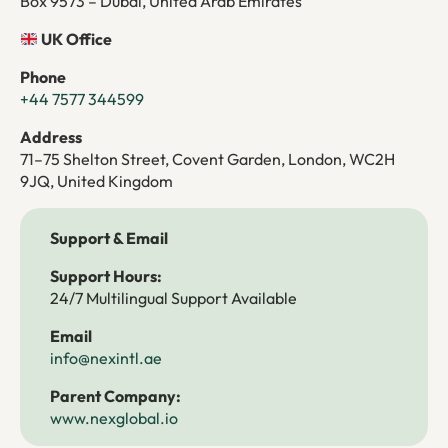
Box 9573 – Dubai, United Arab Emirates
UK Office
Phone
+44 7577 344599
Address
71–75 Shelton Street, Covent Garden, London, WC2H
9JQ, United Kingdom
Support & Email
Support Hours:
24/7 Multilingual Support Available
Email
info@nexintl.ae
Parent Company:
www.nexglobal.io