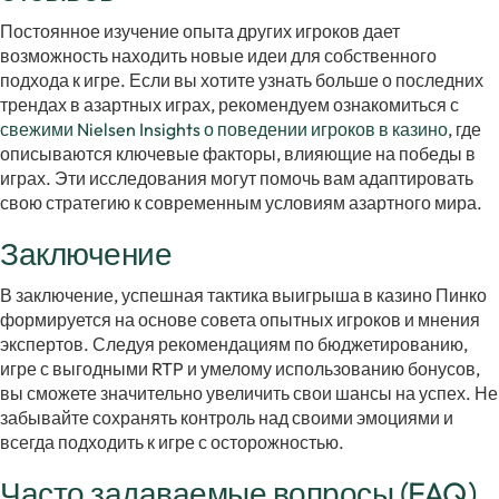
Постоянное изучение опыта других игроков дает
возможность находить новые идеи для собственного
подхода к игре. Если вы хотите узнать больше о последних
трендах в азартных играх, рекомендуем ознакомиться с
свежими Nielsen Insights о поведении игроков в казино
, где
описываются ключевые факторы, влияющие на победы в
играх. Эти исследования могут помочь вам адаптировать
свою стратегию к современным условиям азартного мира.
Заключение
В заключение, успешная тактика выигрыша в казино Пинко
формируется на основе совета опытных игроков и мнения
экспертов. Следуя рекомендациям по бюджетированию,
игре с выгодными RTP и умелому использованию бонусов,
вы сможете значительно увеличить свои шансы на успех. Не
забывайте сохранять контроль над своими эмоциями и
всегда подходить к игре с осторожностью.
Часто задаваемые вопросы (FAQ)