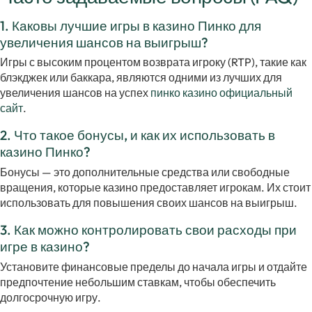
1. Каковы лучшие игры в казино Пинко для
увеличения шансов на выигрыш?
Игры с высоким процентом возврата игроку (RTP), такие как
блэкджек или баккара, являются одними из лучших для
увеличения шансов на успех
пинко казино официальный
сайт
.
2. Что такое бонусы, и как их использовать в
казино Пинко?
Бонусы — это дополнительные средства или свободные
вращения, которые казино предоставляет игрокам. Их стоит
использовать для повышения своих шансов на выигрыш.
3. Как можно контролировать свои расходы при
игре в казино?
Установите финансовые пределы до начала игры и отдайте
предпочтение небольшим ставкам, чтобы обеспечить
долгосрочную игру.