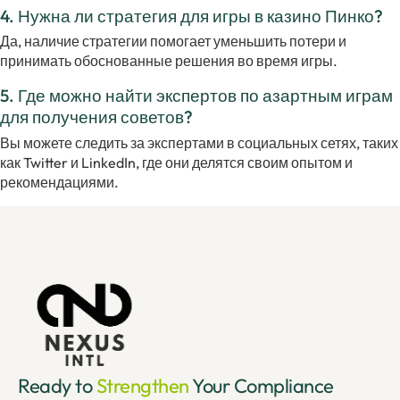
4. Нужна ли стратегия для игры в казино Пинко?
Да, наличие стратегии помогает уменьшить потери и
принимать обоснованные решения во время игры.
5. Где можно найти экспертов по азартным играм
для получения советов?
Вы можете следить за экспертами в социальных сетях, таких
как Twitter и LinkedIn, где они делятся своим опытом и
рекомендациями.
Ready to
Strengthen
Your Compliance