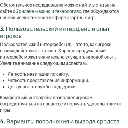
Обстоятельное исследование можно найти в статье на
сайте
об онлайн-казино и технологиях
, где обсуждаются
новейшие достижения в сфере азартных игр.
3. Пользовательский интерфейс и опыт
игроков
Пользовательский интерфейс (UI) – это то, как игроки
взаимодействуют с казино. Хорошо продуманный
интерфейс может значительно улучшить игровой опыт.
Уделите внимание следующим аспектам:
Легкость навигации по сайту.
Четкость представления информации.
Доступность службы поддержки.
Комфортный интерфейс позволяет игрокам
сосредоточиться на процессе и получать удовольствие от
игры.
4. Варианты пополнения и вывода средств