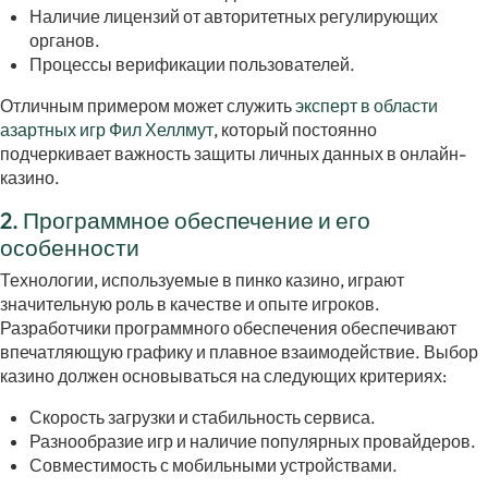
Наличие лицензий от авторитетных регулирующих
органов.
Процессы верификации пользователей.
Отличным примером может служить
эксперт в области
азартных игр Фил Хеллмут
, который постоянно
подчеркивает важность защиты личных данных в онлайн-
казино.
2. Программное обеспечение и его
особенности
Технологии, используемые в пинко казино, играют
значительную роль в качестве и опыте игроков.
Разработчики программного обеспечения обеспечивают
впечатляющую графику и плавное взаимодействие. Выбор
казино должен основываться на следующих критериях:
Скорость загрузки и стабильность сервиса.
Разнообразие игр и наличие популярных провайдеров.
Совместимость с мобильными устройствами.