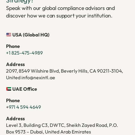
Strategy?
Speak with our global compliance advisors and
discover how we can support your institution.
USA (Global HQ)
Phone
+1 825-475-4989
Address
2097, 8549 Wilshire Blvd, Beverly Hills, CA 90211-3104,
United info@nexintl.ae
UAE Office
Phone
+
971 4 594 4649
Address
Level 3, Building C3, DWTC, Sheikh Zayed Road, P.O.
Box 9573 – Dubai, United Arab Emirates