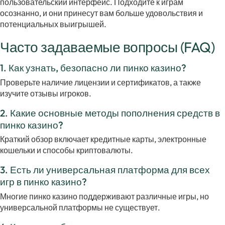
пользовательский интерфейс. Подходите к играм
осознанно, и они принесут вам больше удовольствия и
потенциальных выигрышей.
Часто задаваемые вопросы (FAQ)
1. Как узнать, безопасно ли пинко казино?
Проверьте наличие лицензии и сертификатов, а также
изучите отзывы игроков.
2. Какие основные методы пополнения средств в
пинко казино?
Краткий обзор включает кредитные карты, электронные
кошельки и способы криптовалюты.
3. Есть ли универсальная платформа для всех
игр в пинко казино?
Многие пинко казино поддерживают различные игры, но
универсальной платформы не существует.