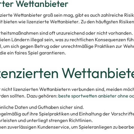
erter Wettanbieter
zierte Wettanbieter groß sein mag, gibt es auch zahlreiche Risike
it bieten wie lizenzierte Wettanbieter. Zu den häufigsten Risike
heitsmaßnahmen sind oft unzureichend oder nicht vorhanden.
ielen Ländern illegal sein, was zu rechtlichen Konsequenzen fü
l, um sich gegen Betrug oder unrechtmäßige Praktiken zur Wehr
die ein faires Spiel garantieren.
izenzierten Wettanbiet
it nicht lizenzierten Wettanbietern verbunden sind, meiden möch
erden sollten. Dazu gehören:
beste sportwetten anbieter ohne oa
önliche Daten und Guthaben sicher sind.
elmäßig auf ihre Spielpraktiken und Einhaltung der Vorschrift
eisten und unterliegt strengen Richtlinien.
nen zuverlässigen Kundenservice, um Spieleranliegen zu bearbe