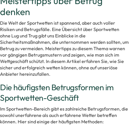
Meistertipps über Betrug
denken
Die Welt der Sportwetten ist spannend, aber auch voller
Risiken und Betrugsfälle. Eine Übersicht über Sportwetten
ohne Lug und Trug gibt uns Einblicke in die
Sicherheitsmaßnahmen, die unternommen werden sollten, um
Betrug zu vermeiden. Meistertipps zu diesem Thema warnen
vor gängigen Betrugsmustern und zeigen, wie man sich im
Wettgeschäft schützt. In diesem Artikel erfahren Sie, wie Sie
sicher und erfolgreich wetten können, ohne auf unseriöse
Anbieter hereinzufallen.
Die häufigsten Betrugsformen im
Sportwetten-Geschäft
Im Sportwetten-Bereich gibt es zahlreiche Betrugsformen, die
sowohl unerfahrene als auch erfahrene Wetter betreffen
können. Hier sind einige der häufigsten Methoden: