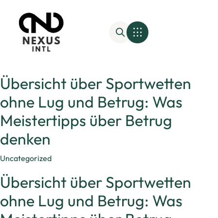
Übersicht über Sportwetten
ohne Lug und Betrug: Was
Meistertipps über Betrug
denken
Category
Uncategorized
Übersicht über Sportwetten
ohne Lug und Betrug: Was