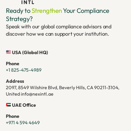
Ready to
Strengthen
Your Compliance
Strategy?
Speak with our global compliance advisors and
discover how we can support your institution.
USA (Global HQ)
Phone
+1 825-475-4989
Address
2097, 8549 Wilshire Blvd, Beverly Hills, CA 90211-3104,
United info@nexintl.ae
UAE Office
Phone
+
971 4 594 4649