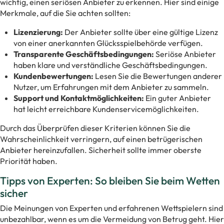
wichtig, einen seriösen Anbieter zu erkennen. Hier sind einige
Merkmale, auf die Sie achten sollten:
Lizenzierung:
Der Anbieter sollte über eine gültige Lizenz
von einer anerkannten Glücksspielbehörde verfügen.
Transparente Geschäftsbedingungen:
Seriöse Anbieter
haben klare und verständliche Geschäftsbedingungen.
Kundenbewertungen:
Lesen Sie die Bewertungen anderer
Nutzer, um Erfahrungen mit dem Anbieter zu sammeln.
Support und Kontaktmöglichkeiten:
Ein guter Anbieter
hat leicht erreichbare Kundenservicemöglichkeiten.
Durch das Überprüfen dieser Kriterien können Sie die
Wahrscheinlichkeit verringern, auf einen betrügerischen
Anbieter hereinzufallen. Sicherheit sollte immer oberste
Priorität haben.
Tipps von Experten: So bleiben Sie beim Wetten
sicher
Die Meinungen von Experten und erfahrenen Wettspielern sind
unbezahlbar, wenn es um die Vermeidung von Betrug geht. Hier