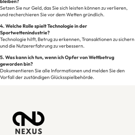
bleiben?
Setzen Sie nur Geld, das Sie sich leisten können zu verlieren,
und recherchieren Sie vor dem Wetten gründlich.
4. Welche Rolle spielt Technologie in der
Sportwettenindustrie?
Technologie hilft, Betrug zu erkennen, Transaktionen zu sichern
und die Nutzererfahrung zu verbessern.
5. Was kann ich tun, wenn ich Opfer von Wettbetrug
geworden bin?
Dokumentieren Sie alle Informationen und melden Sie den
Vorfall der zuständigen Glücksspielbehörde.