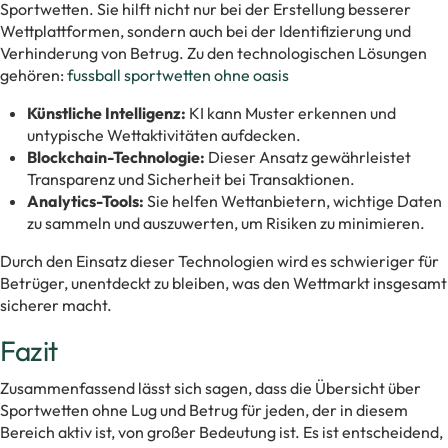
Sportwetten. Sie hilft nicht nur bei der Erstellung besserer
Wettplattformen, sondern auch bei der Identifizierung und
Verhinderung von Betrug. Zu den technologischen Lösungen
gehören:
fussball sportwetten ohne oasis
Künstliche Intelligenz:
KI kann Muster erkennen und
untypische Wettaktivitäten aufdecken.
Blockchain-Technologie:
Dieser Ansatz gewährleistet
Transparenz und Sicherheit bei Transaktionen.
Analytics-Tools:
Sie helfen Wettanbietern, wichtige Daten
zu sammeln und auszuwerten, um Risiken zu minimieren.
Durch den Einsatz dieser Technologien wird es schwieriger für
Betrüger, unentdeckt zu bleiben, was den Wettmarkt insgesamt
sicherer macht.
Fazit
Zusammenfassend lässt sich sagen, dass die Übersicht über
Sportwetten ohne Lug und Betrug für jeden, der in diesem
Bereich aktiv ist, von großer Bedeutung ist. Es ist entscheidend,