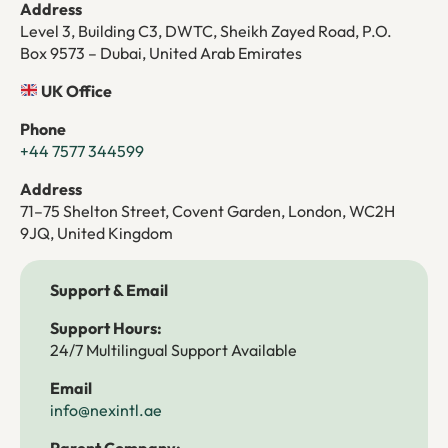
Address
Level 3, Building C3, DWTC, Sheikh Zayed Road, P.O.
Box 9573 – Dubai, United Arab Emirates
UK Office
Phone
+44 7577 344599
Address
71–75 Shelton Street, Covent Garden, London, WC2H
9JQ, United Kingdom
Support & Email
Support Hours:
24/7 Multilingual Support Available
Email
info@nexintl.ae
Parent Company: