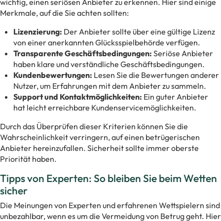
wichtig, einen seriösen Anbieter zu erkennen. Hier sind einige
Merkmale, auf die Sie achten sollten:
Lizenzierung:
Der Anbieter sollte über eine gültige Lizenz
von einer anerkannten Glücksspielbehörde verfügen.
Transparente Geschäftsbedingungen:
Seriöse Anbieter
haben klare und verständliche Geschäftsbedingungen.
Kundenbewertungen:
Lesen Sie die Bewertungen anderer
Nutzer, um Erfahrungen mit dem Anbieter zu sammeln.
Support und Kontaktmöglichkeiten:
Ein guter Anbieter
hat leicht erreichbare Kundenservicemöglichkeiten.
Durch das Überprüfen dieser Kriterien können Sie die
Wahrscheinlichkeit verringern, auf einen betrügerischen
Anbieter hereinzufallen. Sicherheit sollte immer oberste
Priorität haben.
Tipps von Experten: So bleiben Sie beim Wetten
sicher
Die Meinungen von Experten und erfahrenen Wettspielern sind
unbezahlbar, wenn es um die Vermeidung von Betrug geht. Hier