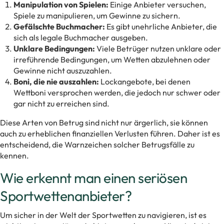
Manipulation von Spielen:
Einige Anbieter versuchen,
Spiele zu manipulieren, um Gewinne zu sichern.
Gefälschte Buchmacher:
Es gibt unehrliche Anbieter, die
sich als legale Buchmacher ausgeben.
Unklare Bedingungen:
Viele Betrüger nutzen unklare oder
irreführende Bedingungen, um Wetten abzulehnen oder
Gewinne nicht auszuzahlen.
Boni, die nie auszahlen:
Lockangebote, bei denen
Wettboni versprochen werden, die jedoch nur schwer oder
gar nicht zu erreichen sind.
Diese Arten von Betrug sind nicht nur ärgerlich, sie können
auch zu erheblichen finanziellen Verlusten führen. Daher ist es
entscheidend, die Warnzeichen solcher Betrugsfälle zu
kennen.
Wie erkennt man einen seriösen
Sportwettenanbieter?
Um sicher in der Welt der Sportwetten zu navigieren, ist es