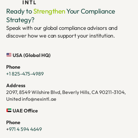
Ready to
Strengthen
Your Compliance
Strategy?
Speak with our global compliance advisors and
discover how we can support your institution.
USA (Global HQ)
Phone
+1 825-475-4989
Address
2097, 8549 Wilshire Blvd, Beverly Hills, CA 90211-3104,
United info@nexintl.ae
UAE Office
Phone
+
971 4 594 4649