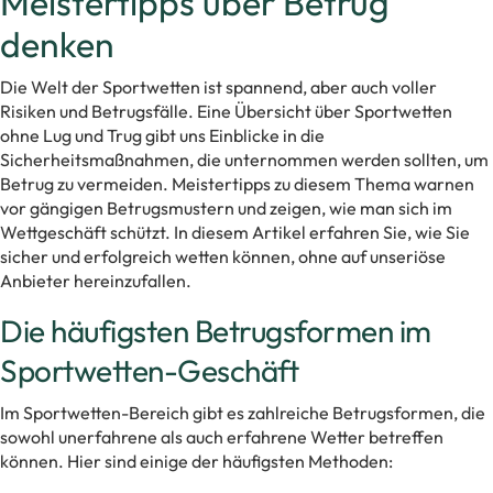
Meistertipps über Betrug
denken
Die Welt der Sportwetten ist spannend, aber auch voller
Risiken und Betrugsfälle. Eine Übersicht über Sportwetten
ohne Lug und Trug gibt uns Einblicke in die
Sicherheitsmaßnahmen, die unternommen werden sollten, um
Betrug zu vermeiden. Meistertipps zu diesem Thema warnen
vor gängigen Betrugsmustern und zeigen, wie man sich im
Wettgeschäft schützt. In diesem Artikel erfahren Sie, wie Sie
sicher und erfolgreich wetten können, ohne auf unseriöse
Anbieter hereinzufallen.
Die häufigsten Betrugsformen im
Sportwetten-Geschäft
Im Sportwetten-Bereich gibt es zahlreiche Betrugsformen, die
sowohl unerfahrene als auch erfahrene Wetter betreffen
können. Hier sind einige der häufigsten Methoden: